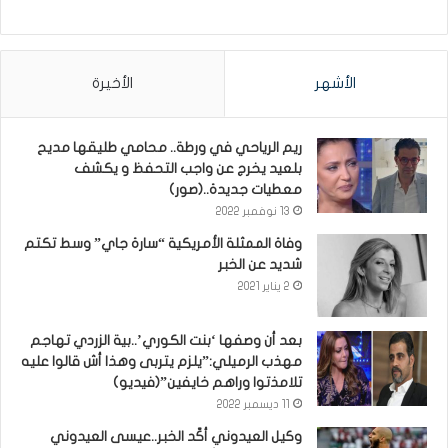
الأشهر
الأخيرة
ريم الرياحي في ورطة.. محامي طليقها مديح
بلعيد يخرج عن واجب التحفظ و يكشف
معطيات جديدة..(صور)
13 نوفمبر 2022
وفاة الممثلة الأمريكية “سارة جاي” وسط تكتم
شديد عن الخبر
2 يناير 2021
بعد أن وصفها ‘بنت الكوري’..بية الزردي تهاجم
مهذب الرميلي:”يلزم يتربى وهذا أش قالوا عليه
تلامذتوا وراهم خايفين”(فيديو)
11 ديسمبر 2022
وكيل العيدوني أكّد الخبر..عيسى العيدوني