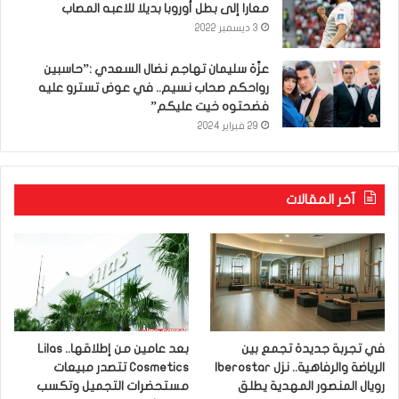
معارا إلى بطل أوروبا بديلا للاعبه المصاب
3 ديسمبر 2022
عزّة سليمان تهاجم نضال السعدي :”حاسبين
رواحكم صحاب نسيم.. في عوض تسترو عليه
فضحتوه خيت عليكم”
29 فبراير 2024
آخر المقالات
في تجربة جديدة تجمع بين
بعد عامين من إطلاقها.. Lilas
الرياضة والرفاهية.. نزل Iberostar
Cosmetics تتصدر مبيعات
رويال المنصور المهدية يطلق
مستحضرات التجميل وتكسب