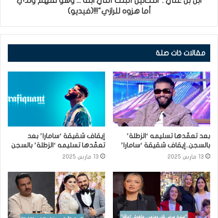
ابن بن علي :"التحاليل أثبتت أنني ابنه ... وهو قلهم ولدي
أما هزوه للرازي"!!!(فيديو)
مقالات ذات صلة
بعد تعمّدها تسليمه ‘الزطلة’
إيقاف شقيقة ‘سامارا’ بعد
بالسجن..إيقاف شقيقة ‘سامارا’
تعمّدها تسليمه ‘الزطلة’ بالسجن
13 مارس 2025
13 مارس 2025