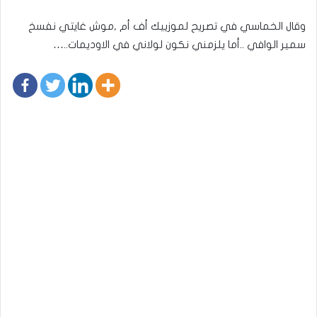
وقال الخماسي في تصريح لموزييك أف أم ,موش غايتي نفسخ
سمير الوافي ..أما يلزمني نكون لولاني في الاوديمات..…