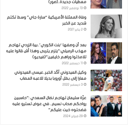
معطيات جديدة..(صور)
13 نوفمبر 2022
وفاة الممثلة الأمريكية “سارة جاي” وسط تكتم
شديد عن الخبر
2 يناير 2021
بعد أن وصفها ‘بنت الكوري’..بية الزردي تهاجم
مهذب الرميلي:”يلزم يتربى وهذا أش قالوا عليه
تلامذتوا وراهم خايفين”(فيديو)
11 ديسمبر 2022
وكيل العيدوني أكّد الخبر..عيسى العيدوني
معارا إلى بطل أوروبا بديلا للاعبه المصاب
3 ديسمبر 2022
عزّة سليمان تهاجم نضال السعدي :”حاسبين
رواحكم صحاب نسيم.. في عوض تسترو عليه
فضحتوه خيت عليكم”
29 فبراير 2024