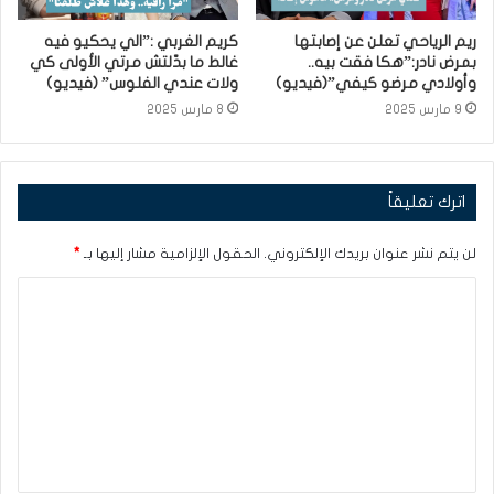
ريم الرياحي تعلن عن إصابتها
كريم الغربي :”الي يحكيو فيه
بمرض نادر:”هكا فقت بيه..
غالط ما بدّلتش مرتي الأولى كي
وأولادي مرضو كيفي”(فيديو)
ولات عندي الفلوس” (فيديو)
9 مارس 2025
8 مارس 2025
اترك تعليقاً
لن يتم نشر عنوان بريدك الإلكتروني.
الحقول الإلزامية مشار إليها بـ
*
ا
ل
ت
ع
ل
ي
ق