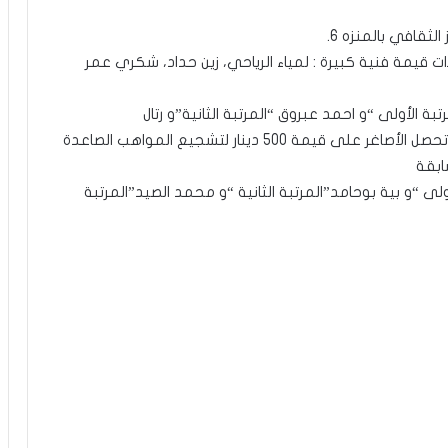
ت قيمة فنية كبيرة : لمياء الرياحي، زين حداد، شكري عمر
ة الأولى “و احمد عبروق “المرتبة الثانية”و رتال
الهاني”المرتبة الثالثة” كفائزين في الدورة النهائية و تحصل الأصاغر على قيمة 500 دينار لتشجيع المواهب الصاعدة
ابقة
أولى “و بية بوحامد”المرتبة الثانية “و محمد الصيد”المرتبة