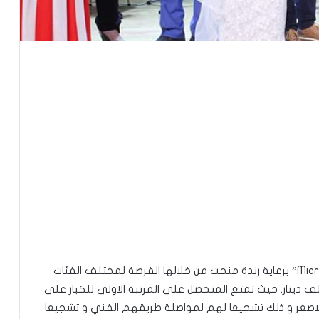
نظم معهد لينا الموسيقى و الغناء مسابقة “Micro d’or” برعاية رندة منحت من خلالها الفرصة لمختلف الفئات
لف دينار. حيث تمتع المتحصل على المرتبة الاولى للكبار على
ة الاصغر و ذلك تشجيعا لهم لمواصلة طريقهم الفني و تشجيعا