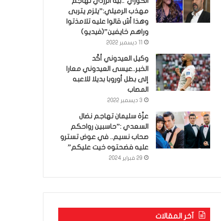
الكوري’..بية الزردي تهاجم
مهذب الرميلي:”يلزم يتربى
وهذا أش قالوا عليه تلامذتوا
وراهم خايفين”(فيديو)
11 ديسمبر 2022
وكيل العيدوني أكّد
الخبر..عيسى العيدوني معارا
إلى بطل أوروبا بديلا للاعبه
المصاب
3 ديسمبر 2022
عزّة سليمان تهاجم نضال
السعدي :”حاسبين رواحكم
صحاب نسيم.. في عوض تسترو
عليه فضحتوه خيت عليكم”
29 فبراير 2024
آخر المقالات