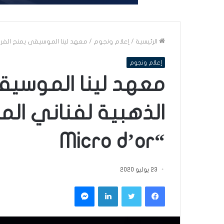
الرئيسية
/
إعلام ونجوم
/
معهد لينا الموسيقى يمنح الفرصة ال
إعلام ونجوم
معهد لينا الموسيق
الذهبية لفناني ال
“Micro d’or
23 يوليو 2020
فيسبوك
تويتر
لينكدإن
ماسنجر