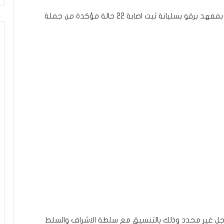
على إثرحملة تقصي لحالات الاصابة بفيروس الكورونا بمعهد برقو بسليانة ثبت اصابة 22 حالة مؤكدة من جملة
جل غير محدد وذلك بالتنسيق مع سلطة الاشراف والسلط