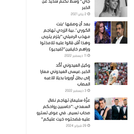
جاي” وسط تكتم شديد عن
الخبر
2 يناير 2021
بعد أن وصفها ‘بنت
الكوري’..بية الزردي تهاجم
مهذب الرميلي:”يلزم يتربى
وهذا أش قالوا عليه تلامذتوا
وراهم خايفين”(فيديو)
11 ديسمبر 2022
وكيل العيدوني أكّد
الخبر..عيسى العيدوني معارا
إلى بطل أوروبا بديلا للاعبه
المصاب
3 ديسمبر 2022
عزّة سليمان تهاجم نضال
السعدي :”حاسبين رواحكم
صحاب نسيم.. في عوض تسترو
عليه فضحتوه خيت عليكم”
29 فبراير 2024