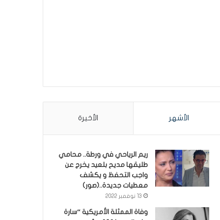
الأشهر
الأخيرة
ريم الرياحي في ورطة.. محامي
طليقها مديح بلعيد يخرج عن
واجب التحفظ و يكشف
معطيات جديدة..(صور)
13 نوفمبر 2022
وفاة الممثلة الأمريكية “سارة