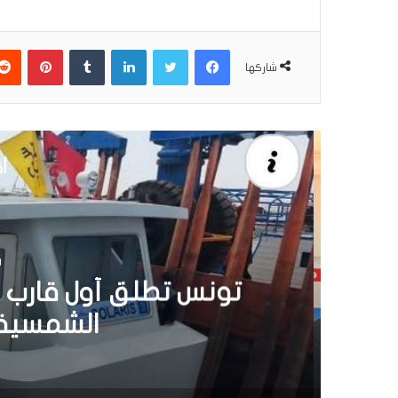
فيسبوك
تويتر
لينكدإن
بينتير
شاركها
أق
30 يونيو 6
تونس تطلق أول قارب ص
الشمسية 