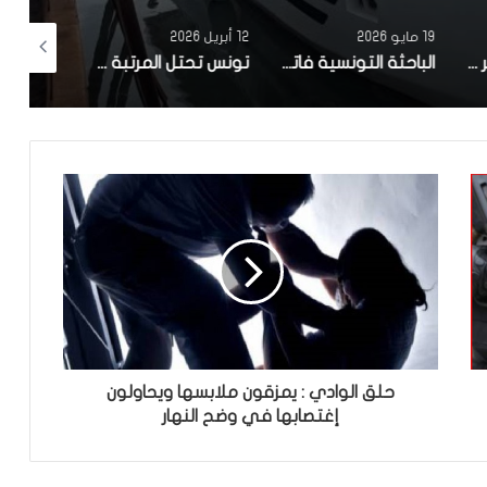
19 مايو 2026
12 أبريل 2026
10 أبريل 2026
مصحة معهد البصر والشبكية بالبحيرة 1 تقوم باجراء اكثر من 50 عملية جراحية لازالة الماء الابيض مجانا لفائدة عدد من اهالي قفصة
الباحثة التونسية فاتن المولدي تنجح في الحصول على براءة اختراع في الولايات المتحدة الأمريكية، وذلك بعد ابتكارها محركاً هجيناً ثورياً
تونس تحتل المرتبة الاولى افريقيا من حيث عدد النساء المطورات للبرمجيات
حلق الوادي : يمزقون ملابسها ويحاولون
إغتصابها في وضح النهار