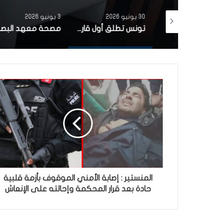
30 يونيو 2026
3 يونيو 2026
بتمويل من البنك الاوروبي للاستثمار شركة ‘نقل تونس’ توقّع عقد اقتناء 18 عربة قطار جديدة من الصين لفائدة خط TGM
تونس تطلق أول قارب صيد كهربائي يعمل بالطاقة الشمسية في المتوسط
المنستير : إصابة الأمني الموقوف بأزمة قلبية
حادة بعد قرار المحكمة وإحالته على الإنعاش