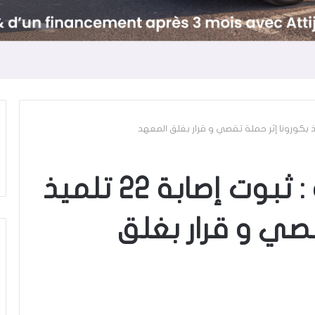
معهد برقو بسليانة : ثبوت إصابة 22 تلميذ
قصي و قرار بغلق