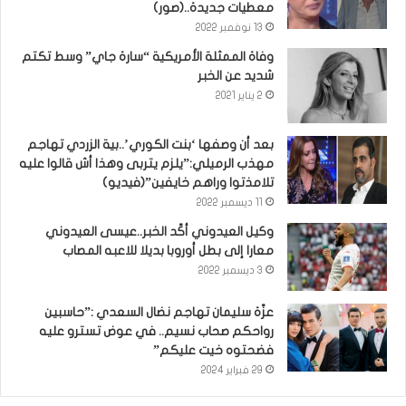
معطيات جديدة..(صور)
13 نوفمبر 2022
وفاة الممثلة الأمريكية “سارة جاي” وسط تكتم
شديد عن الخبر
2 يناير 2021
بعد أن وصفها ‘بنت الكوري’..بية الزردي تهاجم
مهذب الرميلي:”يلزم يتربى وهذا أش قالوا عليه
تلامذتوا وراهم خايفين”(فيديو)
11 ديسمبر 2022
وكيل العيدوني أكّد الخبر..عيسى العيدوني
معارا إلى بطل أوروبا بديلا للاعبه المصاب
3 ديسمبر 2022
عزّة سليمان تهاجم نضال السعدي :”حاسبين
رواحكم صحاب نسيم.. في عوض تسترو عليه
فضحتوه خيت عليكم”
29 فبراير 2024