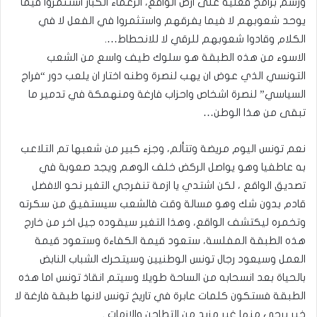
ورسم برامج فعلية على ارض الواقع، الزعماء الكبار استثمروا فيما
يوحد شعوبهم لا فيما يفرقهم واستثمروا في الفعل لا في
الكلام وقادوا شعوبهم للرقي لا للانحطاط….
الاسوء من هذه الطبقة هو سلوك طيف واسع من الشعب
التونسي الذي عوض ان يهب لنصرة وطنه اختار ان يلعب دور “فراج
السياسي” لنصرة اشخاص واحزاب فارغة ومنهمكة في تدمير ما
تبقى من هذا الوطن…
نعم تونس اليوم مريضة وتتألم، وجزء كبير من شعبها تم التلاعب
به عاطفيا وهو يواصل الركض خلف الوهم ويجد صعوبة في
تصديق الواقع ، لكن اشتدي يا ازمة تنفرجي التغير نحو الافضل
قادم بدون شك وهو مسالة وقت فالشعب سيستفيق من سكرته
وتخمره ليكتشف الواقع، وهذا التغير سيقوده جيل اخر من خارج
هذه الطبقة المفلسة، ستعود قيمة الكفاءة وستعود قيمة
العمل وسيعود رجال تونس الوطنيين وسيتحرك الشباب النابض
بالحياة بعد انسحابه من الساحة طويلا وسيتم انقاذ تونس اما هذه
الطبقة فستكون كلمات عابرة في تاريخ تونس لانها طبقة فارغة لا
خير يرجى منها غير مزيد من التطاحن والازمات .