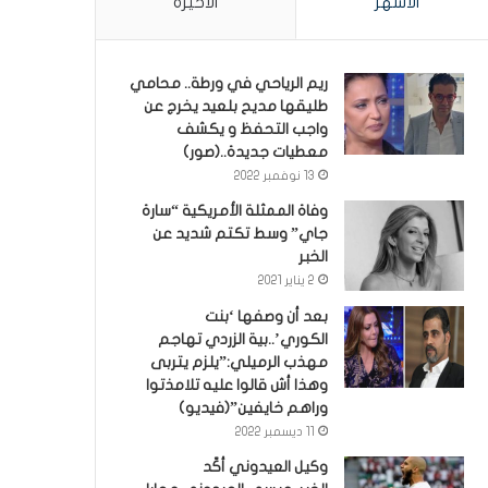
الأشهر
الأخيرة
ريم الرياحي في ورطة.. محامي
طليقها مديح بلعيد يخرج عن
واجب التحفظ و يكشف
معطيات جديدة..(صور)
13 نوفمبر 2022
وفاة الممثلة الأمريكية “سارة
جاي” وسط تكتم شديد عن
الخبر
2 يناير 2021
بعد أن وصفها ‘بنت
الكوري’..بية الزردي تهاجم
مهذب الرميلي:”يلزم يتربى
وهذا أش قالوا عليه تلامذتوا
وراهم خايفين”(فيديو)
11 ديسمبر 2022
وكيل العيدوني أكّد