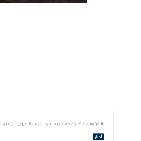
الرئيسية
/
أخبار
/
معتمدية نفزة: شيماء البحيري شابة تون
أخبار