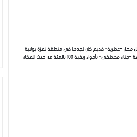
يل محل “عطرية” قديم كان لجدها في منطقة نفزة بولاية
باجة، الى مشروع اقامة ريفية اطلقت عليه اسم اقامة “جنان مصطفى” بأجواء ريفية 100 بالمئة من حيث المكان