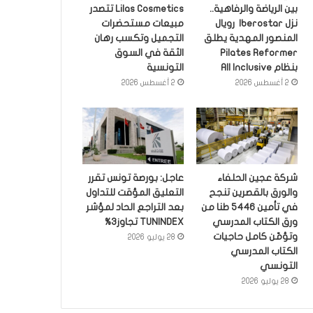
بين الرياضة والرفاهية..
Lilas Cosmetics تتصدر
نزل Iberostar رويال
مبيعات مستحضرات
المنصور المهدية يطلق
التجميل وتكسب رهان
Pilates Reformer
الثقة في السوق
بنظام All Inclusive
التونسية
2 أغسطس 2026
2 أغسطس 2026
شركة عجين الحلفاء
عاجل: بورصة تونس تقرر
والورق بالقصرين تنجح
التعليق المؤقت للتداول
في تأمين 5446 طنا من
بعد التراجع الحاد لمؤشر
ورق الكتاب المدرسي
TUNINDEX تجاوز3%
وتؤمّن كامل حاجيات
28 يوليو 2026
الكتاب المدرسي
التونسي
28 يوليو 2026