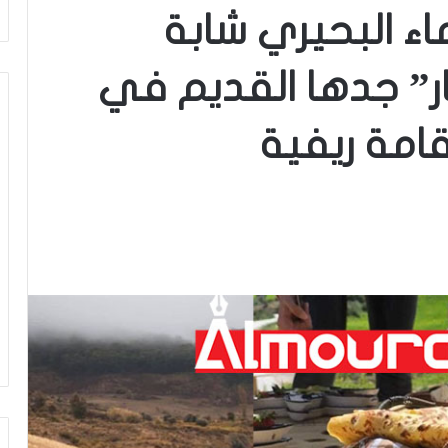
ء البحيري شابة
” جدها القديم في
امة ريفية