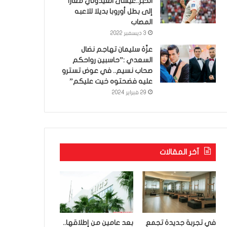
الخبر..عيسى العيدوني معارا
إلى بطل أوروبا بديلا للاعبه
المصاب
3 ديسمبر 2022
عزّة سليمان تهاجم نضال
السعدي :”حاسبين رواحكم
صحاب نسيم.. في عوض تسترو
عليه فضحتوه خيت عليكم”
29 فبراير 2024
آخر المقالات
في تجربة جديدة تجمع
بعد عامين من إطلاقها..