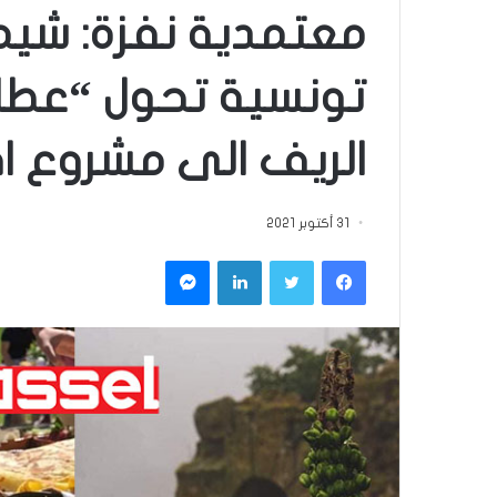
معتمدية نفزة: شيما
تونسية تحول “عطار
الريف الى مشروع اق
31 أكتوبر 2021
فيسبوك
تويتر
لينكدإن
ماسنجر