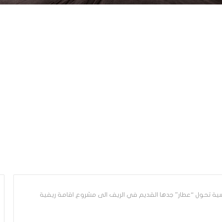
سية تحول “عطار” جدها القديم في الريف الى مشروع اقامة ريفية