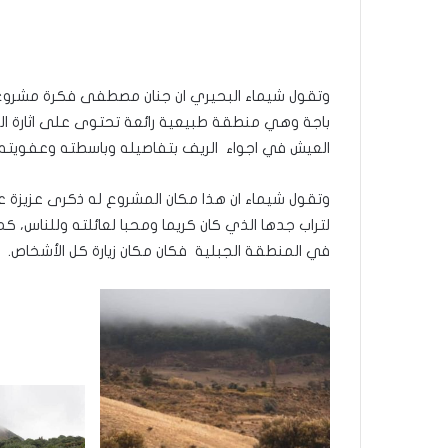
وتقول شيماء البحيري ان جنان مصطفى فكرة مشروع نا
باجة وهي منطقة طبيعية رائعة تحتوى على اثارة الكا
العيش في اجواء الريف بتفاصيله وباسطته وعفويته.
وتقول شيماء ان هذا مكان المشروع له ذكرى عزيز
لتراب جدها الذي كان كريما ومحبا لعائلته وللناس، ك
في المنطقة الجبلية فكان مكان زيارة كل الأشخاص.