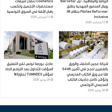
الرياضة والرفاهية.. نزل Iberostar
Cosmetics تتصدر مبيعات
رويال المنصور المهدية يطلق
مستحضرات التجميل وتكسب
Pilates Reformer بنظام All
رهان الثقة في السوق التونسية
Inclusive
2 أغسطس 2026
2 أغسطس 2026
شركة عجين الحلفاء والورق
عاجل: بورصة تونس تقرر التعليق
بالقصرين تنجح في تأمين 5446
المؤقت للتداول بعد التراجع الحاد
طنا من ورق الكتاب المدرسي
لمؤشر TUNINDEX تجاوز3%
وتؤمّن كامل حاجيات الكتاب
28 يوليو 2026
المدرسي التونسي
28 يوليو 2026