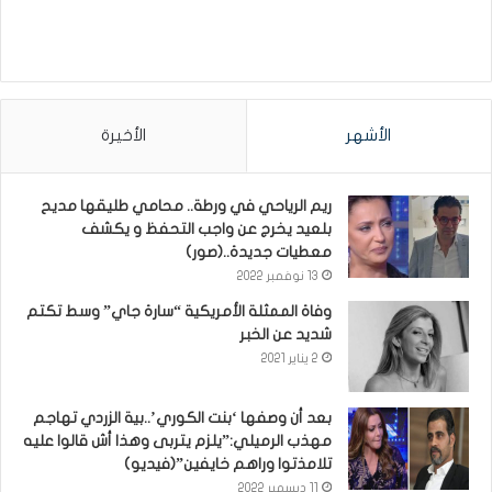
الأشهر
الأخيرة
ريم الرياحي في ورطة.. محامي طليقها مديح
بلعيد يخرج عن واجب التحفظ و يكشف
معطيات جديدة..(صور)
13 نوفمبر 2022
وفاة الممثلة الأمريكية “سارة جاي” وسط تكتم
شديد عن الخبر
2 يناير 2021
بعد أن وصفها ‘بنت الكوري’..بية الزردي تهاجم
مهذب الرميلي:”يلزم يتربى وهذا أش قالوا عليه
تلامذتوا وراهم خايفين”(فيديو)
11 ديسمبر 2022