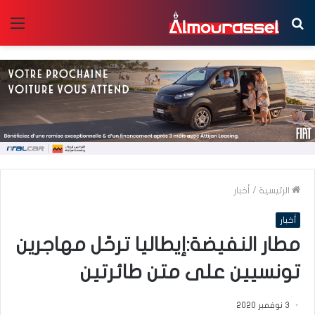
بحث
الق
عن
الرئيسية
/
أخبار
أخبار
مطار النفيضة:إيطاليا ترحّل مهاجرين
تونسيين على متن طائرتين
3 نوفمبر 2020