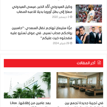
وكيل العيدوني أكّد الخبر..عيسى العيدوني
معارا إلى بطل أوروبا بديلا للاعبه المصاب
3 ديسمبر 2022
عزّة سليمان تهاجم نضال السعدي :”حاسبين
رواحكم صحاب نسيم.. في عوض تسترو عليه
فضحتوه خيت عليكم”
29 فبراير 2024
آخر المقالات
في تجربة جديدة تجمع بين
بعد عامين من إطلاقها.. Lilas