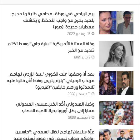
ريم الرياحي في ورطة.. محامي طليقها مديح
بلعيد يخرج عن واجب التحفظ و يكشف
معطيات جديدة..(صور)
13 نوفمبر 2022
وفاة الممثلة الأمريكية “سارة جاي” وسط تكتم
شديد عن الخبر
2 يناير 2021
بعد أن وصفها ‘بنت الكوري’..بية الزردي تهاجم
مهذب الرميلي:”يلزم يتربى وهذا أش قالوا عليه
تلامذتوا وراهم خايفين”(فيديو)
11 ديسمبر 2022
وكيل العيدوني أكّد الخبر..عيسى العيدوني
معارا إلى بطل أوروبا بديلا للاعبه المصاب
3 ديسمبر 2022
عزّة سليمان تهاجم نضال السعدي :”حاسبين
رواحكم صحاب نسيم.. في عوض تسترو عليه