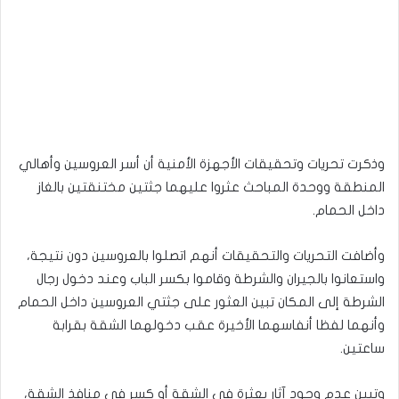
وذكرت تحريات وتحقيقات الأجهزة الأمنية أن أسر العروسين وأهالي
المنطقة ووحدة المباحث عثروا عليهما جثتين مختنقتين بالغاز
داخل الحمام.
وأضافت التحريات والتحقيقات أنهم اتصلوا بالعروسين دون نتيجة،
واستعانوا بالجيران والشرطة وقاموا بكسر الباب وعند دخول رجال
الشرطة إلى المكان تبين العثور على جثتي العروسين داخل الحمام
وأنهما لفظا أنفاسهما الأخيرة عقب دخولهما الشقة بقرابة
ساعتين.
وتبين عدم وجود آثار بعثرة في الشقة أو كسر في منافذ الشقة،