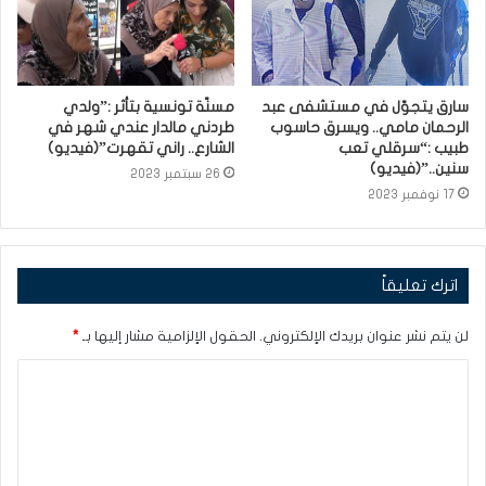
سارق يتجوّل في مستشفى عبد
مسنّة تونسية بتأثر :”ولدي
الرحمان مامي.. ويسرق حاسوب
طردني مالدار عندي شهر في
طبيب :“سرقلي تعب
الشارع.. راني تقهرت”(فيديو)
سنين..”(فيديو)
26 سبتمبر 2023
17 نوفمبر 2023
اترك تعليقاً
لن يتم نشر عنوان بريدك الإلكتروني.
الحقول الإلزامية مشار إليها بـ
*
ا
ل
ت
ع