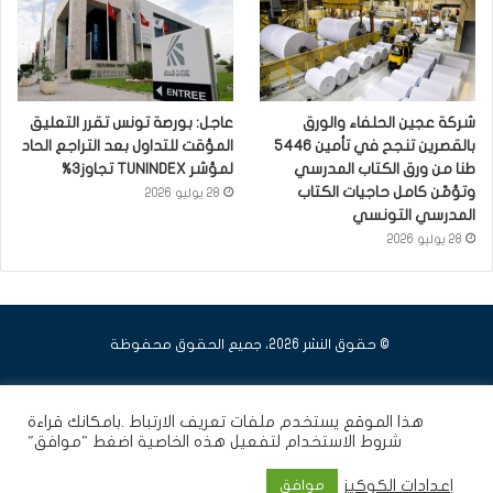
شركة عجين الحلفاء والورق
عاجل: بورصة تونس تقرر التعليق
بالقصرين تنجح في تأمين 5446
المؤقت للتداول بعد التراجع الحاد
طنا من ورق الكتاب المدرسي
لمؤشر TUNINDEX تجاوز3%
وتؤمّن كامل حاجيات الكتاب
28 يوليو 2026
المدرسي التونسي
28 يوليو 2026
© حقوق النشر 2026، جميع الحقوق محفوظة
فيسبوك
يوتيوب
انستقرام
هذا الموقع يستخدم ملفات تعريف الارتباط .بامكانك قراءة
شروط الاستخدام
لتفعيل هذه الخاصية اضغط "موافق"
إعدادات الكوكيز
موافق