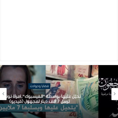
قضايا وحوادث
تحيّل عليها بواسطة ”الفيسبوك”..امراة تونسية
ترسل 7 الاف دينار لمجهول (فيديو)