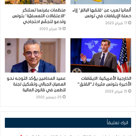
ألمانيا تعرب عن ‘قلقها البالغ’ إزاء
منظمات بفرنسا تستنكر
حملة الإيقافات في تونس
‘الاعتقالات التعسفيّة’ بتونس
وتدعو لتجمّع احتجاجي
17 فبراير 2023
16 فبراير 2023
الخارجية الأمريكية: الايقافات
عميد المحامين يؤكد التوجه نحو
الأخيرة بتونس مثيرة لـ”القلق”
العصيان الجبائي وتشكيل لجنة
للطعن في قانون المالية
15 فبراير 2023
25 ديسمبر 2022
اترك تعليقاً