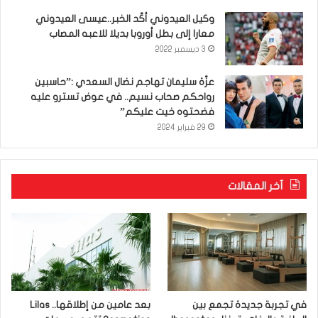
وكيل العيدوني أكّد الخبر..عيسى العيدوني
معارا إلى بطل أوروبا بديلا للاعبه المصاب
3 ديسمبر 2022
عزّة سليمان تهاجم نضال السعدي :”حاسبين
رواحكم صحاب نسيم.. في عوض تسترو عليه
فضحتوه خيت عليكم”
29 فبراير 2024
آخر المقالات
في تجربة جديدة تجمع بين
بعد عامين من إطلاقها.. Lilas