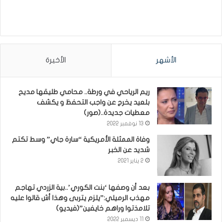
الأشهر
الأخيرة
ريم الرياحي في ورطة.. محامي طليقها مديح
بلعيد يخرج عن واجب التحفظ و يكشف
معطيات جديدة..(صور)
13 نوفمبر 2022
وفاة الممثلة الأمريكية “سارة جاي” وسط تكتم
شديد عن الخبر
2 يناير 2021
بعد أن وصفها ‘بنت الكوري’..بية الزردي تهاجم
مهذب الرميلي:”يلزم يتربى وهذا أش قالوا عليه
تلامذتوا وراهم خايفين”(فيديو)
11 ديسمبر 2022