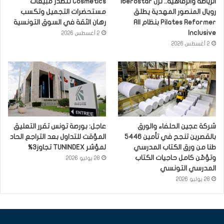
الرياضة والرفاهية.. نزل Iberostar
Cosmetics تتصدر مبيعات
رويال المنصور المهدية يطلق
مستحضرات التجميل وتكسب
Pilates Reformer بنظام All
رهان الثقة في السوق التونسية
Inclusive
2 أغسطس 2026
2 أغسطس 2026
شركة عجين الحلفاء والورق
عاجل: بورصة تونس تقرر التعليق
بالقصرين تنجح في تأمين 5446
المؤقت للتداول بعد التراجع الحاد
طنا من ورق الكتاب المدرسي
لمؤشر TUNINDEX تجاوز3%
وتؤمّن كامل حاجيات الكتاب
28 يوليو 2026
المدرسي التونسي
28 يوليو 2026