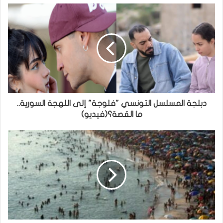
دبلجة المسلسل التونسي "فلوجة" إلى اللهجة السورية..
ما القصة؟(فيديو)