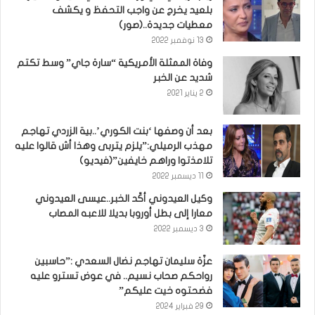
بلعيد يخرج عن واجب التحفظ و يكشف
معطيات جديدة..(صور)
13 نوفمبر 2022
وفاة الممثلة الأمريكية “سارة جاي” وسط تكتم
شديد عن الخبر
2 يناير 2021
بعد أن وصفها ‘بنت الكوري’..بية الزردي تهاجم
مهذب الرميلي:”يلزم يتربى وهذا أش قالوا عليه
تلامذتوا وراهم خايفين”(فيديو)
11 ديسمبر 2022
وكيل العيدوني أكّد الخبر..عيسى العيدوني
معارا إلى بطل أوروبا بديلا للاعبه المصاب
3 ديسمبر 2022
عزّة سليمان تهاجم نضال السعدي :”حاسبين
رواحكم صحاب نسيم.. في عوض تسترو عليه
فضحتوه خيت عليكم”
29 فبراير 2024