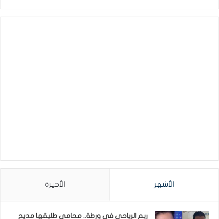
الأشهر
الأخيرة
ريم الرياحي في ورطة.. محامي طليقها مديح