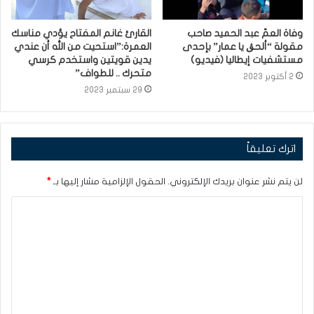
وفاة العمّ عبد الحميد صاحب
القارئ غانم المفتاح يؤدي مناسك
مقولة “ألحڨ يا عمار” بإحدى
العمرة:”استحيت من الله أن عندي
مستشفيات إيطاليا (فيديو)
يدين قويتين واستخدم كرسي
متحرك .. للطواف”
2 أكتوبر 2023
29 سبتمبر 2023
اترك تعليقاً
لن يتم نشر عنوان بريدك الإلكتروني.
الحقول الإلزامية مشار إليها بـ
*
ا
ل
ت
ع
ل
ي