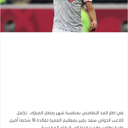
في اطار المد التضامني بمناسبة شهر رمضان المبارك، تكفل
اللاعب الدولي سعد بقير بمعاليم العمرة لفائدة 19 شخصا أصيل
ولاية تطاوين وقد تنقلوا إلى البقاع المقدسة.