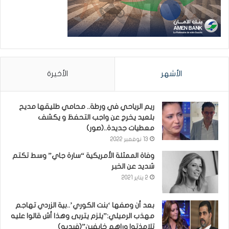
الأشهر
الأخيرة
ريم الرياحي في ورطة.. محامي طليقها مديح
بلعيد يخرج عن واجب التحفظ و يكشف
معطيات جديدة..(صور)
13 نوفمبر 2022
وفاة الممثلة الأمريكية “سارة جاي” وسط تكتم
شديد عن الخبر
2 يناير 2021
بعد أن وصفها ‘بنت الكوري’..بية الزردي تهاجم
مهذب الرميلي:”يلزم يتربى وهذا أش قالوا عليه
تلامذتوا وراهم خايفين”(فيديو)