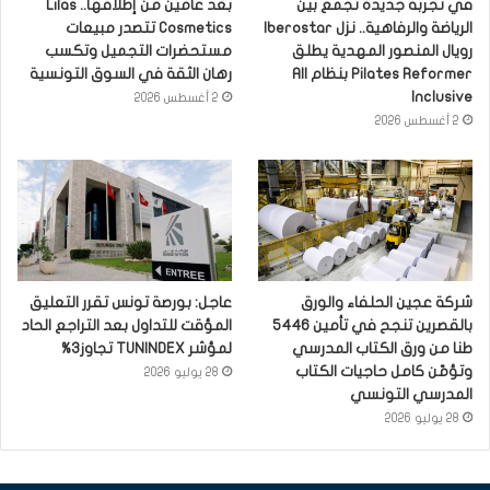
في تجربة جديدة تجمع بين
بعد عامين من إطلاقها.. Lilas
الرياضة والرفاهية.. نزل Iberostar
Cosmetics تتصدر مبيعات
رويال المنصور المهدية يطلق
مستحضرات التجميل وتكسب
Pilates Reformer بنظام All
رهان الثقة في السوق التونسية
Inclusive
2 أغسطس 2026
2 أغسطس 2026
شركة عجين الحلفاء والورق
عاجل: بورصة تونس تقرر التعليق
بالقصرين تنجح في تأمين 5446
المؤقت للتداول بعد التراجع الحاد
طنا من ورق الكتاب المدرسي
لمؤشر TUNINDEX تجاوز3%
وتؤمّن كامل حاجيات الكتاب
28 يوليو 2026
المدرسي التونسي
28 يوليو 2026