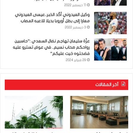
11 ديسمبر 2022
وكيل العيدوني أكّد الخبر..عيسى العيدوني
معارا إلى بطل أوروبا بديلا للاعبه المصاب
3 ديسمبر 2022
عزّة سليمان تهاجم نضال السعدي :”حاسبين
رواحكم صحاب نسيم.. في عوض تسترو عليه
فضحتوه خيت عليكم”
29 فبراير 2024
آخر المقالات