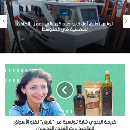
أخبار
تونس تطلق أول قارب صيد كهربائي يعمل بالطاقة
الشمسية في المتوسط
كريمة البدوي شابة تونسية من "شربان" تغزو الأسواق
العالمية بزيت الزيتون التونسي