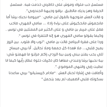
مسلسل حب ملوك وموش على خاطرني خدمت فيه.. مسلسل
الحرقة وهز يديك مالطبق.. برافو وجيهة الجندوبي”.
و قالت العش متوجهة بالقول لبن مامي : “مريومة نحبك برشا أما
مانجموش مانحكيوش على براءة زادة … سامي الفهري صاحب
فضل على مريم بن مامي و على الكثير من الممثلين في تونس ..
وكيما يقولو سامي الفهري هو إله التلفزة في تونس “.
وردا على فقرة البرنامج قالت بن مامي :”توب والا فلوب.. بين الزوز
يميح قلبي… ملا ڨعدة كل جمعة وملا تحاليل.. أنا بربي ميساج
للي يحب يفتن بيني وبين بية الزردي راكم مزلتو ما فهمتو شي؛
بية نحبها برشا وعندي معاها كان ذكريات حلوة عطان رأيها كيما انا
عطيت رايي وانتهى الموضوع..”.
وأضافت في إشارة لحنان العش : “مادام كريستيانو” بربي ساعدنا
بسكوتك قلبي الضعيف لم يعد يتحمل.”