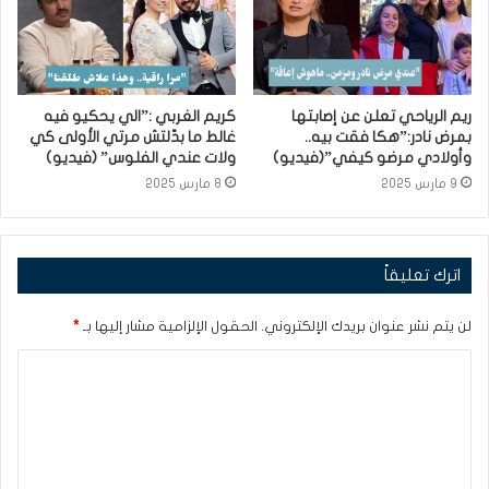
ريم الرياحي تعلن عن إصابتها
كريم الغربي :”الي يحكيو فيه
بمرض نادر:”هكا فقت بيه..
غالط ما بدّلتش مرتي الأولى كي
وأولادي مرضو كيفي”(فيديو)
ولات عندي الفلوس” (فيديو)
9 مارس 2025
8 مارس 2025
اترك تعليقاً
لن يتم نشر عنوان بريدك الإلكتروني.
الحقول الإلزامية مشار إليها بـ
*
ا
ل
ت
ع