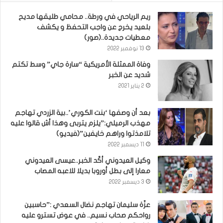
ريم الرياحي في ورطة.. محامي طليقها مديح
بلعيد يخرج عن واجب التحفظ و يكشف
معطيات جديدة..(صور)
13 نوفمبر 2022
وفاة الممثلة الأمريكية “سارة جاي” وسط تكتم
شديد عن الخبر
2 يناير 2021
بعد أن وصفها ‘بنت الكوري’..بية الزردي تهاجم
مهذب الرميلي:”يلزم يتربى وهذا أش قالوا عليه
تلامذتوا وراهم خايفين”(فيديو)
11 ديسمبر 2022
وكيل العيدوني أكّد الخبر..عيسى العيدوني
معارا إلى بطل أوروبا بديلا للاعبه المصاب
3 ديسمبر 2022
عزّة سليمان تهاجم نضال السعدي :”حاسبين
رواحكم صحاب نسيم.. في عوض تسترو عليه