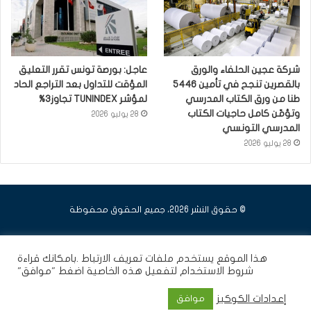
شركة عجين الحلفاء والورق
عاجل: بورصة تونس تقرر التعليق
بالقصرين تنجح في تأمين 5446
المؤقت للتداول بعد التراجع الحاد
طنا من ورق الكتاب المدرسي
لمؤشر TUNINDEX تجاوز3%
وتؤمّن كامل حاجيات الكتاب
28 يوليو 2026
المدرسي التونسي
28 يوليو 2026
© حقوق النشر 2026، جميع الحقوق محفوظة
فيسبوك
يوتيوب
انستقرام
هذا الموقع يستخدم ملفات تعريف الارتباط .بامكانك قراءة
شروط الاستخدام
لتفعيل هذه الخاصية اضغط "موافق"
إعدادات الكوكيز
موافق