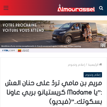
بحث
الق
عن
الرئيسية
/
إعلام ونجوم
إعلام ونجوم
مريم بن مامي تردّ على حنان العش
:”يا Madame كريستيانو بربي عاونا
بسكوتك..”(فيديو)