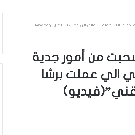
ر جدية بسبب خولة سليماني الي عملت برشا خنن.. ووجودها
سحبت من أمور جدية
ي الي عملت برشا
قني”(فيديو)