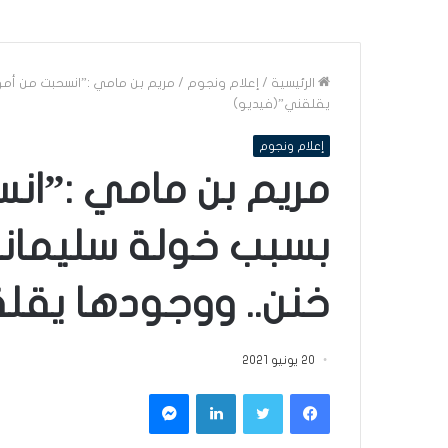
الرئيسية
/
إعلام ونجوم
/
مريم بن مامي :”انسحبت من أمو
يقلقني”(فيديو)
إعلام ونجوم
مريم بن مامي :”ان
بسبب خولة سليمان
خنن.. ووجودها يقل
20 يونيو 2021
فيسبوك
تويتر
لينكدإن
ماسنجر