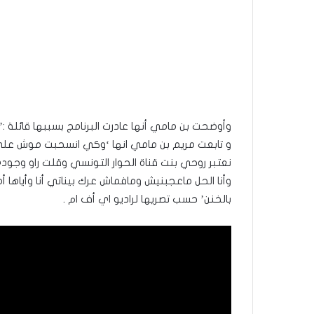
وأوضحت بن مامي أنها عادرت البرنامج بسببها قائلة :
و تابعت مريم بن مامي انها ‘وكي انسحبت موش على
نعتبر روحي بنت قناة الحوار التونسي وقلت راو وجو
وأنا الحل ماعجبنيش ومافماش عرك بيناتي أنا وأياها 
بالخنن’ حسب تصريها لراديو اي أف ام .