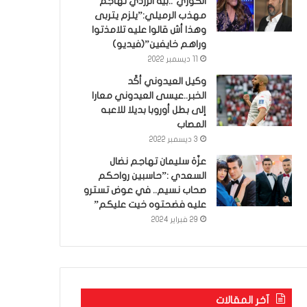
الكوري’..بية الزردي تهاجم
مهذب الرميلي:”يلزم يتربى
وهذا أش قالوا عليه تلامذتوا
وراهم خايفين”(فيديو)
11 ديسمبر 2022
وكيل العيدوني أكّد
الخبر..عيسى العيدوني معارا
إلى بطل أوروبا بديلا للاعبه
المصاب
3 ديسمبر 2022
عزّة سليمان تهاجم نضال
السعدي :”حاسبين رواحكم
صحاب نسيم.. في عوض تسترو
عليه فضحتوه خيت عليكم”
29 فبراير 2024
آخر المقالات