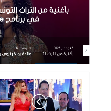
4 نوفمبر 2025
عائدة بوبكر تروي رحلت
أول ظهور إعلامي
4 نوفمبر 2025
16 أكتوبر 2025
بأغنية من التراث التونسي.. مشاركة تونسية تتألّق في برنامج the voice (فيديو)
عائدة بوبكر تروي رحلتها من الفن إلى الحجاب في أول ظهور إعلامي منذ 20 سنة