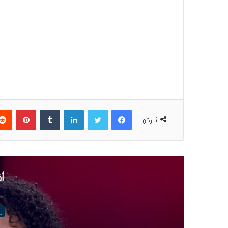
فيسبوك
تويتر
لينكدإن
بينتير
شاركها
أق
إ