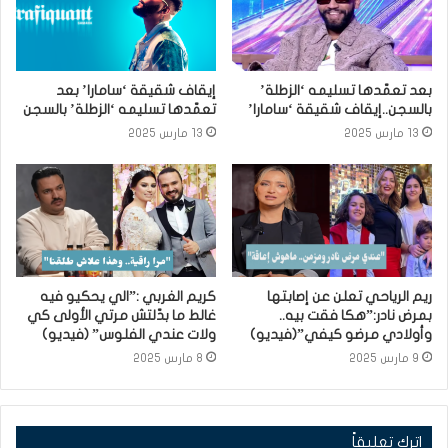
بعد تعمّدها تسليمه ‘الزطلة’
إيقاف شقيقة ‘سامارا’ بعد
بالسجن..إيقاف شقيقة ‘سامارا’
تعمّدها تسليمه ‘الزطلة’ بالسجن
13 مارس 2025
13 مارس 2025
ريم الرياحي تعلن عن إصابتها
كريم الغربي :”الي يحكيو فيه
بمرض نادر:”هكا فقت بيه..
غالط ما بدّلتش مرتي الأولى كي
وأولادي مرضو كيفي”(فيديو)
ولات عندي الفلوس” (فيديو)
9 مارس 2025
8 مارس 2025
اترك تعليقاً