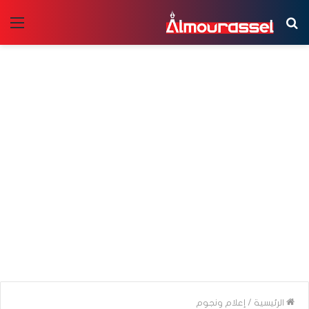
بحث
الق
عن
الرئيسية
/
إعلام ونجوم