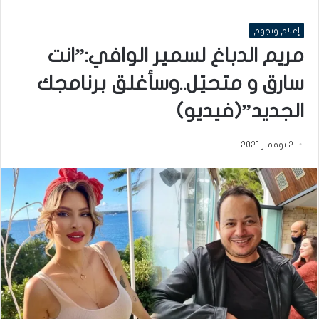
إعلام ونجوم
مريم الدباغ لسمير الوافي:”انت
سارق و متحيّل..وسأغلق برنامجك
الجديد”(فيديو)
2 نوفمبر 2021