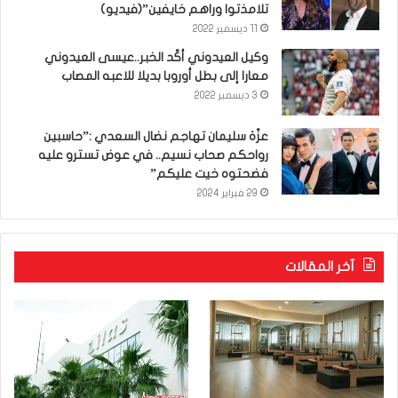
تلامذتوا وراهم خايفين”(فيديو)
11 ديسمبر 2022
وكيل العيدوني أكّد الخبر..عيسى العيدوني
معارا إلى بطل أوروبا بديلا للاعبه المصاب
3 ديسمبر 2022
عزّة سليمان تهاجم نضال السعدي :”حاسبين
رواحكم صحاب نسيم.. في عوض تسترو عليه
فضحتوه خيت عليكم”
29 فبراير 2024
آخر المقالات