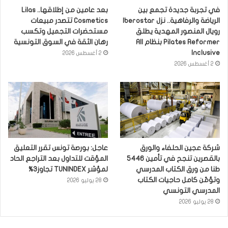
في تجربة جديدة تجمع بين
بعد عامين من إطلاقها.. Lilas
الرياضة والرفاهية.. نزل Iberostar
Cosmetics تتصدر مبيعات
رويال المنصور المهدية يطلق
مستحضرات التجميل وتكسب
Pilates Reformer بنظام All
رهان الثقة في السوق التونسية
Inclusive
2 أغسطس 2026
2 أغسطس 2026
شركة عجين الحلفاء والورق
عاجل: بورصة تونس تقرر التعليق
بالقصرين تنجح في تأمين 5446
المؤقت للتداول بعد التراجع الحاد
طنا من ورق الكتاب المدرسي
لمؤشر TUNINDEX تجاوز3%
وتؤمّن كامل حاجيات الكتاب
28 يوليو 2026
المدرسي التونسي
28 يوليو 2026