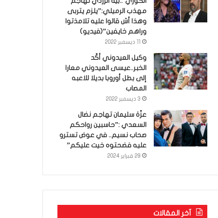
الكوري’..بية الزردي تهاجم
مهذب الرميلي:”يلزم يتربى
وهذا أش قالوا عليه تلامذتوا
وراهم خايفين”(فيديو)
11 ديسمبر 2022
وكيل العيدوني أكّد
الخبر..عيسى العيدوني معارا
إلى بطل أوروبا بديلا للاعبه
المصاب
3 ديسمبر 2022
عزّة سليمان تهاجم نضال
السعدي :”حاسبين رواحكم
صحاب نسيم.. في عوض تسترو
عليه فضحتوه خيت عليكم”
29 فبراير 2024
آخر المقالات