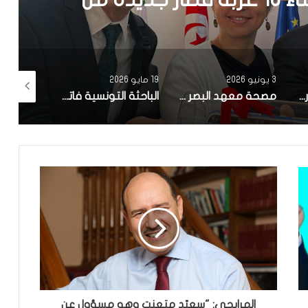
19 مايو 2026
12 أبريل 2026
10 أبريل 2026
مصحة معهد البصر والشبكية بالبحيرة 1 تقوم باجراء اكثر من 50 عملية جراحية لازالة الماء الابيض مجانا لفائدة عدد من اهالي قفصة
الباحثة التونسية فاتن المولدي تنجح في الحصول على براءة اختراع في الولايات المتحدة الأمريكية، وذلك بعد ابتكارها محركاً هجيناً ثورياً
تونس تحتل المرتبة الاولى افريقيا من حيث عدد النساء المطورات للبرمجيات
المرايحي: "سعيّد متعنت وهو مسؤول عن