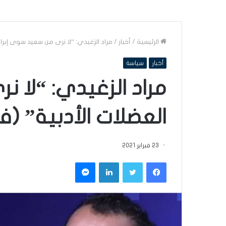
الرئيسية
/
أخبار
/
مراد الزغيدي: “لا نرى من سعيد سوى إبراز
أخبار
سياسة
مراد الزغيدي: “لا ن
العضلات الأدبية” (ف
23 فبراير 2021
فيسبوك
تويتر
لينكدإن
ماسنجر