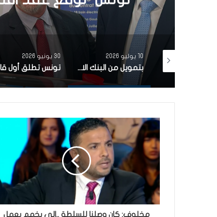
30 يونيو 2026
3 يونيو 2026
بتمويل من البنك الاوروبي للاستثمار شركة ‘نقل تونس’ توقّع عقد اقتناء 18 عربة قطار جديدة من الصين لفائدة خط TGM
تونس تطلق أول قارب صيد كهربائي يعمل بالطاقة الشمسية في المتوسط
مخلوف: كان وصلنا للسلطة ..الي يخمم يعمل