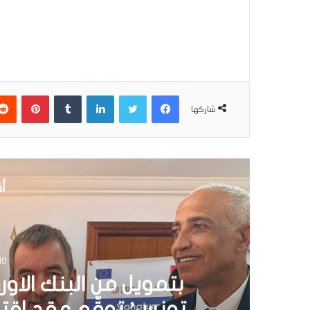
فيسبوك
تويتر
لينكدإن
بينتير
شاركها
أق
30 يونيو 6
تونس تطلق أول قارب ص
الشمسية 