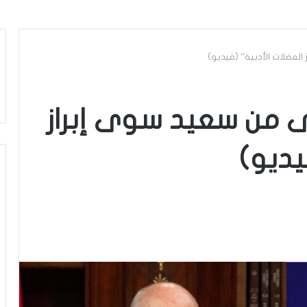
 العضلات الأدبية” (فيديو)
رى من سعيد سوى إبراز
يديو)