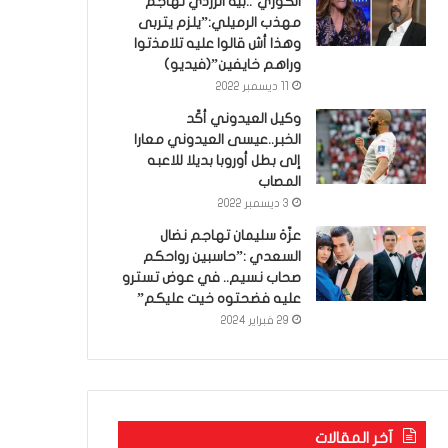
الكوري’..بية الزردي تهاجم
مهذب الرميلي:”يلزم يتربى
وهذا أش قالوا عليه تلامذتوا
وراهم خايفين”(فيديو)
11 ديسمبر 2022
وكيل العيدوني أكّد
الخبر..عيسى العيدوني معارا
إلى بطل أوروبا بديلا للاعبه
المصاب
3 ديسمبر 2022
عزّة سليمان تهاجم نضال
السعدي :”حاسبين رواحكم
صحاب نسيم.. في عوض تسترو
عليه فضحتوه خيت عليكم”
29 فبراير 2024
آخر المقالات