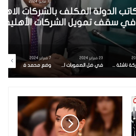
 2024
ركات الاهلية: قريبا الترفيع
 الأهلية إلى مليون دينار
23 فبراير 2024
7 فبراير 2024
17 يناير 2024
صنعت شركة ناشئة تونسية.. بلدية سوسة تنطلق في تجربة ‘zigofiltre’
في ضل الصعوبات الاقتصادية : تاخر كبير في الاعلان عن تركيبة الهيئة الوطنية للصلح الجزائي وانطلاق اشغالها
وضع محمد فريخة الصحي صعب ونقله الي المستشفى