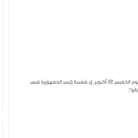
قال الكرونيكور مراد الزغيدي على راديو إي أف أم اليوم الخميس 22 أكتوبر، إن شعبية رئيس الجمهورية قيس
لو”.