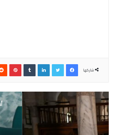
فيسبوك
تويتر
لينكدإن
بينتير
شاركها
أق