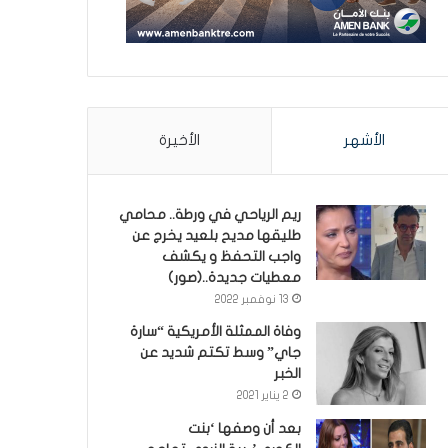
الأشهر
الأخيرة
ريم الرياحي في ورطة.. محامي
طليقها مديح بلعيد يخرج عن
واجب التحفظ و يكشف
معطيات جديدة..(صور)
13 نوفمبر 2022
وفاة الممثلة الأمريكية “سارة
جاي” وسط تكتم شديد عن
الخبر
2 يناير 2021
بعد أن وصفها ‘بنت