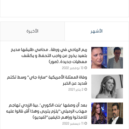
الأشهر
الأخيرة
ريم الرياحي في ورطة.. محامي طليقها مديح
بلعيد يخرج عن واجب التحفظ و يكشف
معطيات جديدة..(صور)
13 نوفمبر 2022
وفاة الممثلة الأمريكية “سارة جاي” وسط تكتم
شديد عن الخبر
2 يناير 2021
بعد أن وصفها ‘بنت الكوري’..بية الزردي تهاجم
مهذب الرميلي:”يلزم يتربى وهذا أش قالوا عليه
تلامذتوا وراهم خايفين”(فيديو)
11 ديسمبر 2022