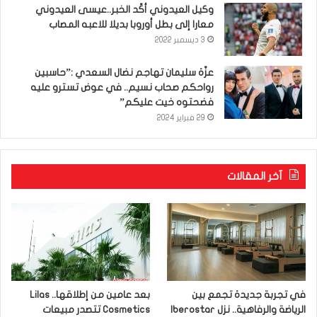
وكيل العيدوني أكّد الخبر..عيسى العيدوني
معارا إلى بطل أوروبا بديلا للاعبه المصاب
3 ديسمبر 2022
عزّة سليمان تهاجم نضال السعدي :”حاسبين
رواحكم صحاب نسيم.. في عوض تسترو عليه
فضحتوه خيت عليكم”
29 فبراير 2024
آخر المقالات
في تجربة جديدة تجمع بين
بعد عامين من إطلاقها.. Lilas
الرياضة والرفاهية.. نزل Iberostar
Cosmetics تتصدر مبيعات