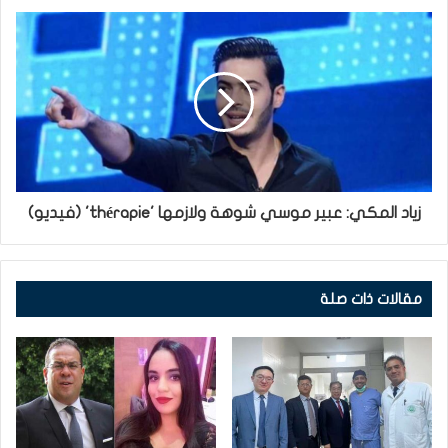
زياد المكي: عبير موسي شوهة ولازمها 'thérapie' (فيديو)
مقالات ذات صلة