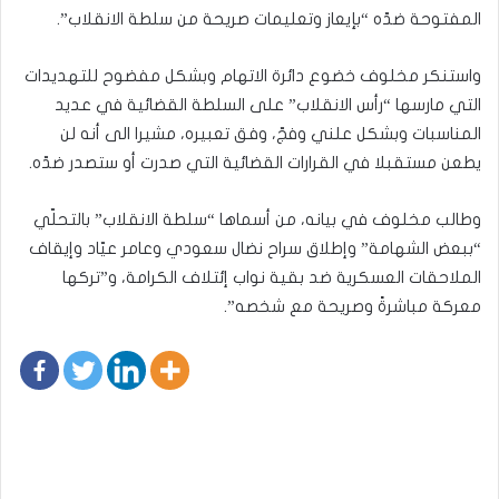
المفتوحة ضدّه “بإيعاز وتعليمات صريحة من سلطة الانقلاب”.
واستنكر مخلوف خضوع دائرة الاتهام وبشكل مفضوح للتهديدات
التي مارسها “رأس الانقلاب” على السلطة القضائية في عديد
المناسبات وبشكل علني وفجّ، وفق تعبيره، مشيرا الى أنه لن
يطعن مستقبلا في القرارات القضائية التي صدرت أو ستصدر ضدّه.
وطالب مخلوف في بيانه، من أسماها “سلطة الانقلاب” بالتحلّي
“ببعض الشهامة” وإطلاق سراح نضال سعودي وعامر عيّاد وإيقاف
الملاحقات العسكرية ضد بقية نواب إئتلاف الكرامة، و”تركها
معركة مباشرةً وصريحة مع شخصه”.