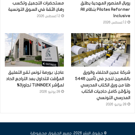
رويال المنصور المهدية يطلق
مستحضرات التجميل وتكسب
Pilates Reformer بنظام All
رهان الثقة في السوق التونسية
Inclusive
2 أغسطس 2026
2 أغسطس 2026
شركة عجين الحلفاء والورق
عاجل: بورصة تونس تقرر التعليق
بالقصرين تنجح في تأمين 5446
المؤقت للتداول بعد التراجع الحاد
طنا من ورق الكتاب المدرسي
لمؤشر TUNINDEX تجاوز3%
وتؤمّن كامل حاجيات الكتاب
28 يوليو 2026
المدرسي التونسي
28 يوليو 2026
© حقوق النشر 2026، جميع الحقوق محفوظة