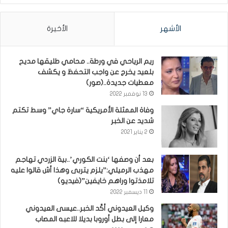
الأشهر
الأخيرة
ريم الرياحي في ورطة.. محامي طليقها مديح
بلعيد يخرج عن واجب التحفظ و يكشف
معطيات جديدة..(صور)
13 نوفمبر 2022
وفاة الممثلة الأمريكية “سارة جاي” وسط تكتم
شديد عن الخبر
2 يناير 2021
بعد أن وصفها ‘بنت الكوري’..بية الزردي تهاجم
مهذب الرميلي:”يلزم يتربى وهذا أش قالوا عليه
تلامذتوا وراهم خايفين”(فيديو)
11 ديسمبر 2022
وكيل العيدوني أكّد الخبر..عيسى العيدوني
معارا إلى بطل أوروبا بديلا للاعبه المصاب