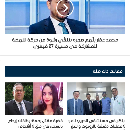
محمد عمّار يتّهم صهره بتلقّي رشوة من حركة النهضة
للمشاركة في مسيرة 27 فيفري
مقالات ذات صلة
ابتكار في مستشفى الحبيب ثامر:
قضية مقتل رحمة: بطاقات إيداع
3 عمليات دقيقة بالروبوت والليزر
بالسجن في حق 3 أشخاص