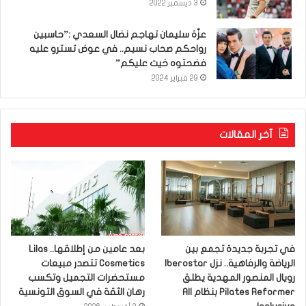
3 ديسمبر 2022
عزّة سليمان تهاجم نضال السعدي :”حاسبين
رواحكم صحاب نسيم.. في عوض تسترو عليه
فضحتوه خيت عليكم”
29 فبراير 2024
آخر المقالات
في تجربة جديدة تجمع بين
بعد عامين من إطلاقها.. Lilas
الرياضة والرفاهية.. نزل Iberostar
Cosmetics تتصدر مبيعات
رويال المنصور المهدية يطلق
مستحضرات التجميل وتكسب
Pilates Reformer بنظام All
رهان الثقة في السوق التونسية