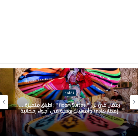
ثقافة
رمضان في نزل ” Adam Suites ” : اطباق متميزة …
إفطار هادئ وأمسيات روحية في أجواء رمضانية