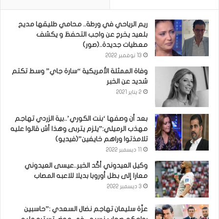
ريم الرياحي في ورطة.. محامي طليقها مديح
بلعيد يخرج عن واجب التحفظ و يكشف
معطيات جديدة..(صور)
13 نوفمبر 2022
وفاة الممثلة الأمريكية “سارة جاي” وسط تكتم
شديد عن الخبر
2 يناير 2021
بعد أن وصفها ‘بنت الكوري’..بية الزردي تهاجم
مهذب الرميلي:”يلزم يتربى وهذا أش قالوا عليه
تلامذتوا وراهم خايفين”(فيديو)
11 ديسمبر 2022
وكيل العيدوني أكّد الخبر..عيسى العيدوني
معارا إلى بطل أوروبا بديلا للاعبه المصاب
3 ديسمبر 2022
عزّة سليمان تهاجم نضال السعدي :”حاسبين