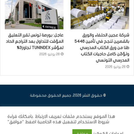
شركة عجين الحلفاء والورق
عاجل: بورصة تونس تقرر التعليق
بالقصرين تنجح في تأمين 5446
المؤقت للتداول بعد التراجع الحاد
طنا من ورق الكتاب المدرسي
لمؤشر TUNINDEX تجاوز3%
وتؤمّن كامل حاجيات الكتاب
28 يوليو 2026
المدرسي التونسي
28 يوليو 2026
© حقوق النشر 2026، جميع الحقوق محفوظة
فيسبوك
يوتيوب
انستقرام
هذا الموقع يستخدم ملفات تعريف الارتباط .بامكانك قراءة
شروط الاستخدام
لتفعيل هذه الخاصية اضغط "موافق"
إعدادات الكوكيز
موافق