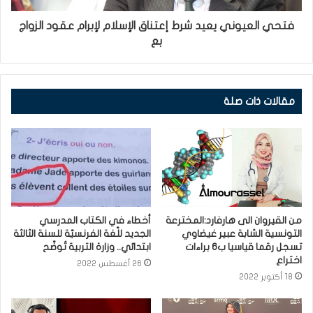
فتحي العيوني يعيد شرط إعتناق الإسلام لإبرام عقود الزواج
بع
مقالات ذات صلة
من القيروان الى هارفارد:المخترعة
أخطاء في الكتاب المدرسي
التونسية الشابة عبير غيضاوي
الجديد للّغة الفرنسيّة للسنة الثالثة
تسجل رقما قياسيا ب6 براءات
ابتدائي.. وزارة التربية تُوضّح
اختراع
26 أغسطس 2022
18 أكتوبر 2022