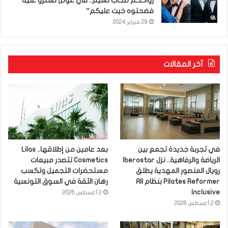
رواحكم صحاب نسيم.. في عوض تسترو عليه
فضحتوه خيت عليكم”
29 فبراير 2024
آخر المقالات
في تجربة جديدة تجمع بين
بعد عامين من إطلاقها.. Lilas
الرياضة والرفاهية.. نزل Iberostar
Cosmetics تتصدر مبيعات
رويال المنصور المهدية يطلق
مستحضرات التجميل وتكسب
Pilates Reformer بنظام All
رهان الثقة في السوق التونسية
Inclusive
2 أغسطس 2026
2 أغسطس 2026