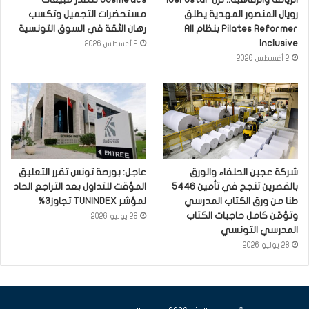
رويال المنصور المهدية يطلق
مستحضرات التجميل وتكسب
Pilates Reformer بنظام All
رهان الثقة في السوق التونسية
Inclusive
2 أغسطس 2026
2 أغسطس 2026
شركة عجين الحلفاء والورق
عاجل: بورصة تونس تقرر التعليق
بالقصرين تنجح في تأمين 5446
المؤقت للتداول بعد التراجع الحاد
طنا من ورق الكتاب المدرسي
لمؤشر TUNINDEX تجاوز3%
وتؤمّن كامل حاجيات الكتاب
28 يوليو 2026
المدرسي التونسي
28 يوليو 2026