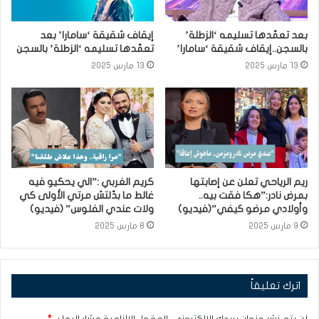
بعد تعمّدها تسليمه ‘الزطلة’
إيقاف شقيقة ‘سامارا’ بعد
بالسجن..إيقاف شقيقة ‘سامارا’
تعمّدها تسليمه ‘الزطلة’ بالسجن
13 مارس 2025
13 مارس 2025
ريم الرياحي تعلن عن إصابتها
كريم الغربي :”الي يحكيو فيه
بمرض نادر:”هكا فقت بيه..
غالط ما بدّلتش مرتي الأولى كي
وأولادي مرضو كيفي”(فيديو)
ولات عندي الفلوس” (فيديو)
9 مارس 2025
8 مارس 2025
اترك تعليقاً
لن يتم نشر عنوان بريدك الإلكتروني.
الحقول الإلزامية مشار إليها بـ
*