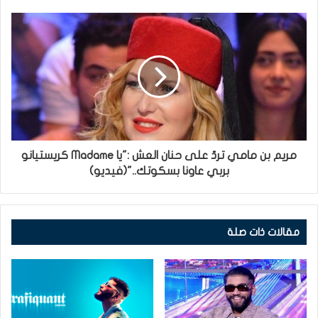
مريم بن مامي تردّ على حنان العش :"يا Madame كريستيانو
بربي عاونا بسكوتك.."(فيديو)
مقالات ذات صلة