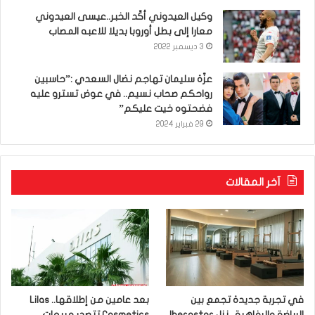
وكيل العيدوني أكّد الخبر..عيسى العيدوني
معارا إلى بطل أوروبا بديلا للاعبه المصاب
3 ديسمبر 2022
عزّة سليمان تهاجم نضال السعدي :”حاسبين
رواحكم صحاب نسيم.. في عوض تسترو عليه
فضحتوه خيت عليكم”
29 فبراير 2024
آخر المقالات
في تجربة جديدة تجمع بين
بعد عامين من إطلاقها.. Lilas
الرياضة والرفاهية.. نزل Iberostar
Cosmetics تتصدر مبيعات