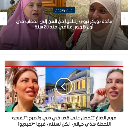
إعلام ونجوم
عائدة بوبكر تروي رحلتها من الفن إلى الحجاب في
أول ظهور إعلامي منذ 20 سنة
مريم الدباغ تتحصل على قصر في دبي وتصرح :”تفرجو
اللحظة هذي حياتي الكل نستنى فيها “(فيديو)