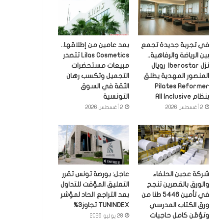
في تجربة جديدة تجمع
بعد عامين من إطلاقها..
بين الرياضة والرفاهية..
Lilas Cosmetics تتصدر
نزل Iberostar رويال
مبيعات مستحضرات
المنصور المهدية يطلق
التجميل وتكسب رهان
Pilates Reformer
الثقة في السوق
بنظام All Inclusive
التونسية
2 أغسطس 2026
2 أغسطس 2026
شركة عجين الحلفاء
عاجل: بورصة تونس تقرر
والورق بالقصرين تنجح
التعليق المؤقت للتداول
في تأمين 5446 طنا من
بعد التراجع الحاد لمؤشر
ورق الكتاب المدرسي
TUNINDEX تجاوز3%
وتؤمّن كامل حاجيات
28 يوليو 2026