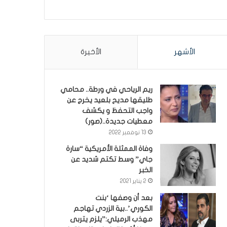
الأشهر
الأخيرة
ريم الرياحي في ورطة.. محامي
طليقها مديح بلعيد يخرج عن
واجب التحفظ و يكشف
معطيات جديدة..(صور)
13 نوفمبر 2022
وفاة الممثلة الأمريكية “سارة
جاي” وسط تكتم شديد عن
الخبر
2 يناير 2021
بعد أن وصفها ‘بنت
الكوري’..بية الزردي تهاجم
مهذب الرميلي:”يلزم يتربى