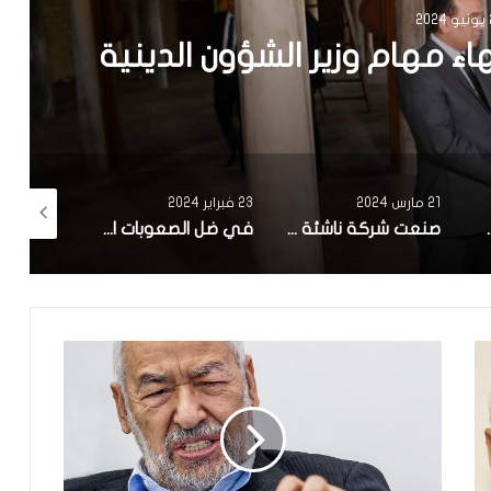
ركات الاهلية: قريبا الترفيع
 الأهلية إلى مليون دينار
23 فبراير 2024
7 فبراير 2024
17 يناير 2024
صنعت شركة ناشئة تونسية.. بلدية سوسة تنطلق في تجربة ‘zigofiltre’
في ضل الصعوبات الاقتصادية : تاخر كبير في الاعلان عن تركيبة الهيئة الوطنية للصلح الجزائي وانطلاق اشغالها
وضع محمد فريخة الصحي صعب ونقله الي المستشفى