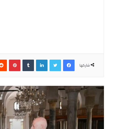
فيسبوك
تويتر
لينكدإن
بينتير
شاركها
أق
10 مايو