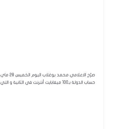
حساب الدولة بـ100 ميغابايت أنترنت في الثانية و التي تبلغ كلفتها بين 600 و ألف دينار.