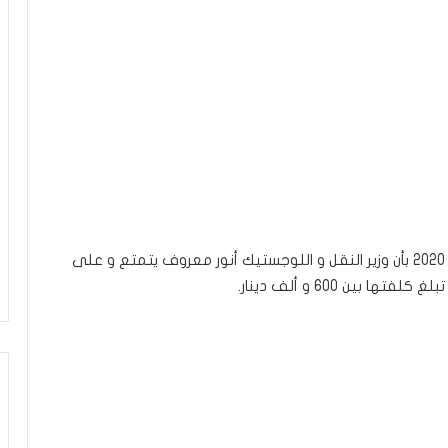
صرّح الاعلامي محمد بوغلاب اليوم الخميس 28 ماي 2020 بأن وزير النقل و اللوجستيك أنور معروف يتمتع و على