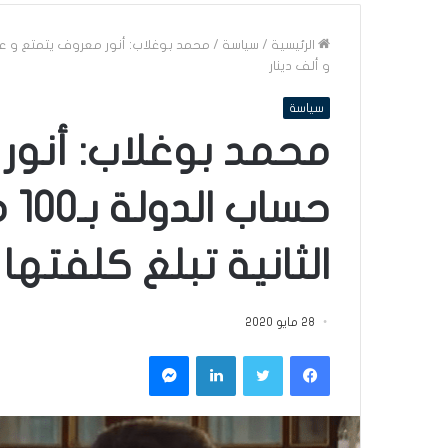
الرئيسية
/
سياسة
/
و ألف دينار
سياسة
محمد بوغلاب: أنور
حس
الثانية تبلغ كلفتها بين 600 و ألف
28 مايو 2020
فيسبوك
تويتر
لينكدإن
ماسنجر