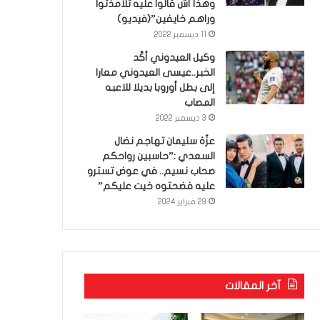
وهذا أش قالوا عليه تلامذتوا
وراهم خايفين”(فيديو)
11 ديسمبر 2022
وكيل العيدوني أكّد
الخبر..عيسى العيدوني معارا
إلى بطل أوروبا بديلا للاعبه
المصاب
3 ديسمبر 2022
عزّة سليمان تهاجم نضال
السعدي :”حاسبين رواحكم
صحاب نسيم.. في عوض تسترو
عليه فضحتوه خيت عليكم”
29 فبراير 2024
آخر المقالات