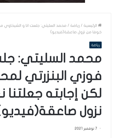
الرئيسية
/
رياضة
/
محمد السليتي: جلست انا و الشيخاوي مع ف
خوفا من نزول صاعقة(فيديو)
رياضة
محمد السليتي: جلس
فوزي البنزرتي لمحا
لكن إجابته جعلتنا ن
نزول صاعقة(فيديو)
7 نوفمبر 2021