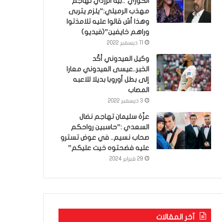
الكوري’..بية الزردي تهاجم
مهذب الرميلي:”يلزم يتربى
وهذا أش قالوا عليه تلامذتوا
وراهم خايفين”(فيديو)
11 ديسمبر 2022
وكيل العيدوني أكّد
الخبر..عيسى العيدوني معارا
إلى بطل أوروبا بديلا للاعبه
المصاب
3 ديسمبر 2022
عزّة سليمان تهاجم نضال
السعدي :”حاسبين رواحكم
صحاب نسيم.. في عوض تسترو
عليه فضحتوه خيت عليكم”
29 فبراير 2024
آخر المقالات