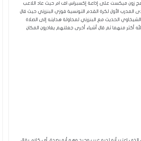
مج زون ميكست على إذاعة إكسبراس اف ام حيث عاد اللاعب
ى المدرب الأول لكرة القدم التونسية فوزي البنزرتي حيث قال
الشيخاوي الحديث مع البنزرتي لمحاولة هدايته إلى الصلاة
لله أكثر منهما ثم قال أشياء أخرى جعلتهم يغادرون المكان
 الذي اعتبر أنه لديه عيب وحيد وهو أنه يصدق أي كلام يقال