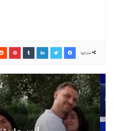
فيسبوك
تويتر
لينكدإن
بينتير
شاركها
أق
10 نوفمبر 2025