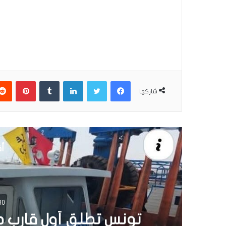
فيسبوك
تويتر
لينكدإن
بينتير
شاركها
أق
3 يونيو 2026