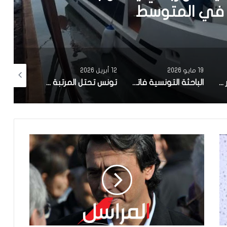
ة جراحية لازالة الماء الابيض مجانا
 من اهالي قفصة
12 أبريل 2026
10 أبريل 2026
5 أبريل 2026
الباحثة التونسية فاتن المولدي تنجح في الحصول على براءة اختراع في الولايات المتحدة الأمريكية، وذلك بعد ابتكارها محركاً هجيناً ثورياً
تونس تحتل المرتبة الاولى افريقيا من حيث عدد النساء المطورات للبرمجيات
بعد أن أصبحت في حالة كارثية بسبب الأوساخ والروائح الكريهة.. شابتان من رادس تقومان بمجهودهما الخاص بتنظيف محطة القطار ونفقها (صور)