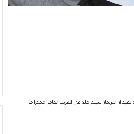
المي محسن عيفة ان 70 في المائة تفيد ان البرلمان سيتم حله في القريب العاجل محذرا من