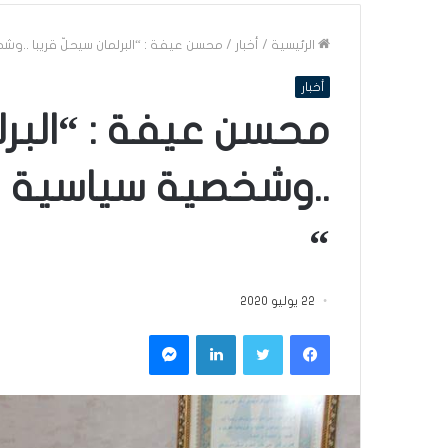
الرئيسية
/
أخبار
/
محسن عيفة : “البرلمان سيحلّ قريبا ..و
أخبار
محسن عيفة : “البرلم
..وشخصية سياسية م
“
22 يوليو 2020
فيسبوك
تويتر
لينكدإن
ماسنجر