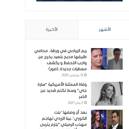
الأشهر
الأخيرة
ريم الرياحي في ورطة.. محامي
طليقها مديح بلعيد يخرج عن
واجب التحفظ و يكشف
معطيات جديدة..(صور)
13 نوفمبر 2022
وفاة الممثلة الأمريكية “سارة
جاي” وسط تكتم شديد عن
الخبر
2 يناير 2021
بعد أن وصفها ‘بنت
الكوري’..بية الزردي تهاجم
مهذب الرميلي:”يلزم يتربى