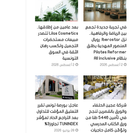
في تجربة جديدة تجمع
بعد عامين من إطلاقها..
بين الرياضة والرفاهية..
Lilas Cosmetics تتصدر
نزل Iberostar رويال
مبيعات مستحضرات
المنصور المهدية يطلق
التجميل وتكسب رهان
Pilates Reformer
الثقة في السوق
بنظام All Inclusive
التونسية
2 أغسطس 2026
2 أغسطس 2026
شركة عجين الحلفاء
عاجل: بورصة تونس تقرر
والورق بالقصرين تنجح
التعليق المؤقت للتداول
في تأمين 5446 طنا من
بعد التراجع الحاد لمؤشر
ورق الكتاب المدرسي
TUNINDEX تجاوز3%
وتؤمّن كامل حاجيات
28 يوليو 2026