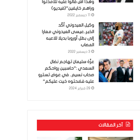
وهذا أش قالوا عليه تلامذتوا
وراهم خايفين”(فيديو)
11 ديسمبر 2022
وكيل العيدوني أكّد
الخبر..عيسى العيدوني معارا
إلى بطل أوروبا بديلا للاعبه
المصاب
3 ديسمبر 2022
عزّة سليمان تهاجم نضال
السعدي :”حاسبين رواحكم
صحاب نسيم.. في عوض تسترو
عليه فضحتوه خيت عليكم”
29 فبراير 2024
آخر المقالات