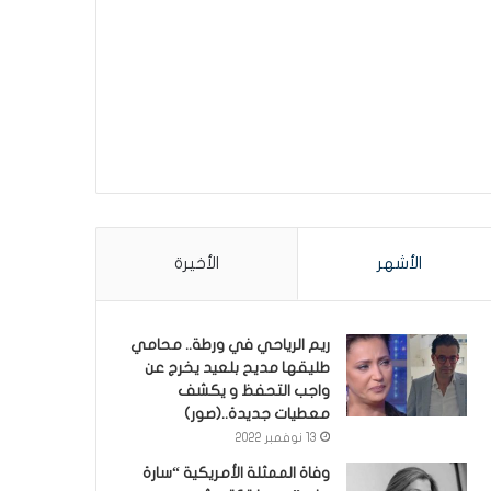
الأشهر
الأخيرة
ريم الرياحي في ورطة.. محامي
طليقها مديح بلعيد يخرج عن
واجب التحفظ و يكشف
معطيات جديدة..(صور)
13 نوفمبر 2022
وفاة الممثلة الأمريكية “سارة