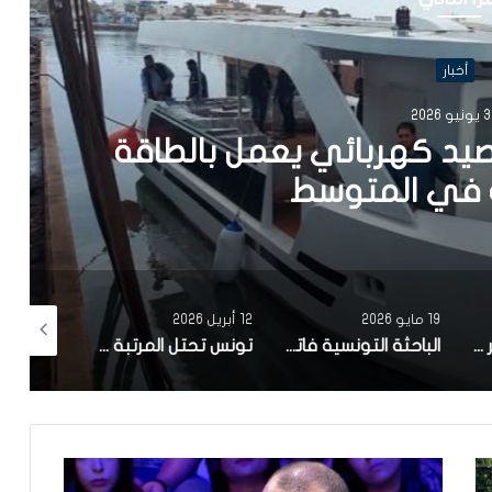
أخبار
202
يد كهربائي يعمل بالطاقة
في المتوسط
19 مايو 2026
12 أبريل 2026
10 أبريل 2026
مصحة معهد البصر والشبكية بالبحيرة 1 تقوم باجراء اكثر من 50 عملية جراحية لازالة الماء الابيض مجانا لفائدة عدد من اهالي قفصة
الباحثة التونسية فاتن المولدي تنجح في الحصول على براءة اختراع في الولايات المتحدة الأمريكية، وذلك بعد ابتكارها محركاً هجيناً ثورياً
تونس تحتل المرتبة الاولى افريقيا من حيث عدد النساء المطورات للبرمجيات