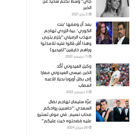
جاي” وسط تكتم شديد عن
الخبر
2 يناير 2021
بعد أن وصفها ‘بنت
الكوري’..بية الزردي تهاجم
مهذب الرميلي:”يلزم يتربى
وهذا أش قالوا عليه تلامذتوا
وراهم خايفين”(فيديو)
11 ديسمبر 2022
وكيل العيدوني أكّد
الخبر..عيسى العيدوني معارا
إلى بطل أوروبا بديلا للاعبه
المصاب
3 ديسمبر 2022
عزّة سليمان تهاجم نضال
السعدي :”حاسبين رواحكم
صحاب نسيم.. في عوض تسترو
عليه فضحتوه خيت عليكم”
29 فبراير 2024