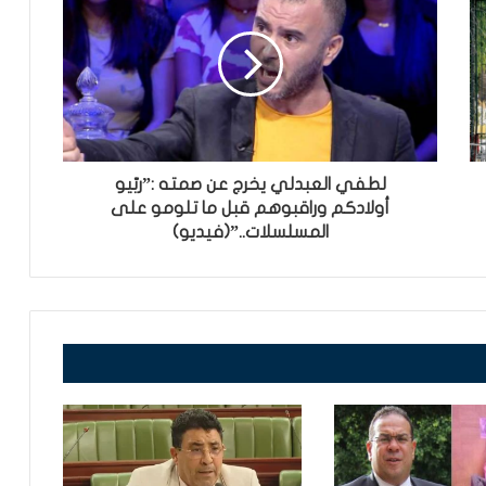
لطفي العبدلي يخرج عن صمته :”ربّيو
أولادكم وراقبوهم قبل ما تلومو على
المسلسلات..”(فيديو)