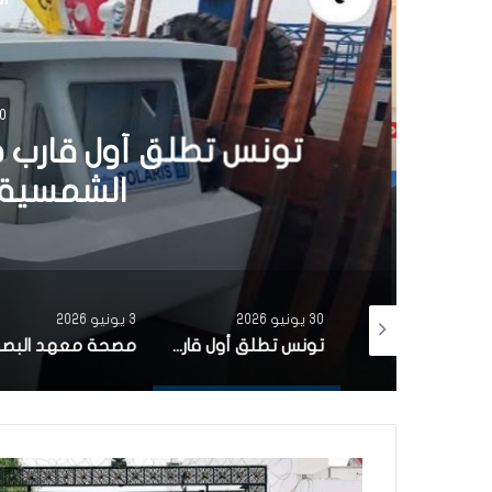
30 يونيو 6
تونس تطلق أول قارب ص
الشمسية 
30 يونيو 2026
3 يونيو 2026
بتمويل من البنك الاوروبي للاستثمار شركة ‘نقل تونس’ توقّع عقد اقتناء 18 عربة قطار جديدة من الصين لفائدة خط TGM
تونس تطلق أول قارب صيد كهربائي يعمل بالطاقة الشمسية في المتوسط