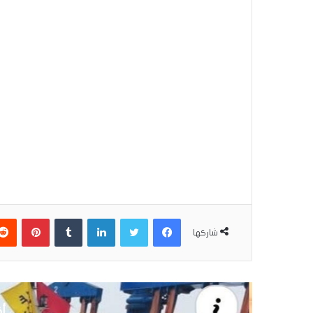
فيسبوك
تويتر
لينكدإن
بينتير
شاركها
أق