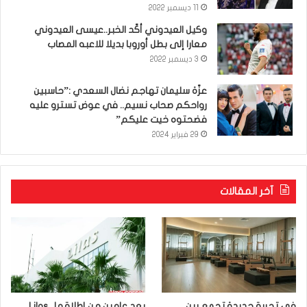
11 ديسمبر 2022
وكيل العيدوني أكّد الخبر..عيسى العيدوني
معارا إلى بطل أوروبا بديلا للاعبه المصاب
3 ديسمبر 2022
عزّة سليمان تهاجم نضال السعدي :”حاسبين
رواحكم صحاب نسيم.. في عوض تسترو عليه
فضحتوه خيت عليكم”
29 فبراير 2024
آخر المقالات
في تجربة جديدة تجمع بين
بعد عامين من إطلاقها.. Lilas