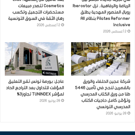
الرياضة والرفاهية.. نزل Iberostar
Cosmetics تتصدر مبيعات
رويال المنصور المهدية يطلق
مستحضرات التجميل وتكسب
Pilates Reformer بنظام All
رهان الثقة في السوق التونسية
Inclusive
2 أغسطس 2026
2 أغسطس 2026
شركة عجين الحلفاء والورق
عاجل: بورصة تونس تقرر التعليق
بالقصرين تنجح في تأمين 5446
المؤقت للتداول بعد التراجع الحاد
طنا من ورق الكتاب المدرسي
لمؤشر TUNINDEX تجاوز3%
وتؤمّن كامل حاجيات الكتاب
28 يوليو 2026
المدرسي التونسي
28 يوليو 2026