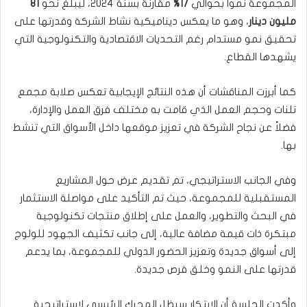
المجموعة نمواً بحوالي
17%
مقارنة بسنة 2024، ليبلغ نحو
81
مليون دينار
، وهو ما يعكس ديناميكية نشاط الشركة وقدرتها على
تحقيق نمو مستدام رغم التحديات الاقتصادية والتكنولوجية التي
يشهدها القطاع.
كما أبرزت المناقشات أن هذه النتائج الإيجابية تعكس صلابة مجمع
تلنات وحجم العمل الذي قامت به مختلف فرق العمل والإدارة،
فضلاً عن نجاح الشركة في تعزيز موقعها داخل الأسواق التي تنشط
بها.
وفي الجانب الاستراتيجي، تم تقديم عرض حول المشاريع
المستقبلية للمجموعة، حيث تم التأكيد على مواصلة الاستثمار
في البحث والتطوير، والعمل على إطلاق منتجات تكنولوجية
مبتكرة ذات قيمة مضافة عالية، إلى جانب تكثيف الجهود للولوج
إلى أسواق جديدة وتعزيز الحضور الدولي للمجموعة، بما يدعم
قدرتها على النمو وخلق فرص جديدة.
وأكدت الجلسة أن الابتكار سيظل المحرك الرئيسي لاستراتيجية