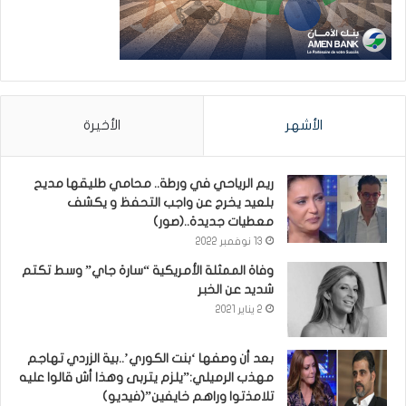
الأشهر
الأخيرة
ريم الرياحي في ورطة.. محامي طليقها مديح
بلعيد يخرج عن واجب التحفظ و يكشف
معطيات جديدة..(صور)
13 نوفمبر 2022
وفاة الممثلة الأمريكية “سارة جاي” وسط تكتم
شديد عن الخبر
2 يناير 2021
بعد أن وصفها ‘بنت الكوري’..بية الزردي تهاجم
مهذب الرميلي:”يلزم يتربى وهذا أش قالوا عليه
تلامذتوا وراهم خايفين”(فيديو)