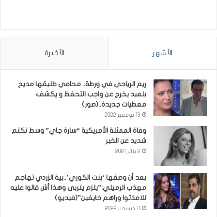
الأشهر
الأخيرة
ريم الرياحي في ورطة.. محامي طليقها مديح
بلعيد يخرج عن واجب التحفظ و يكشف
معطيات جديدة..(صور)
13 نوفمبر 2022
وفاة الممثلة الأمريكية “سارة جاي” وسط تكتم
شديد عن الخبر
2 يناير 2021
بعد أن وصفها ‘بنت الكوري’..بية الزردي تهاجم
مهذب الرميلي:”يلزم يتربى وهذا أش قالوا عليه
تلامذتوا وراهم خايفين”(فيديو)
11 ديسمبر 2022