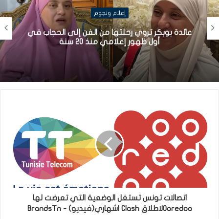
إعلام ونجوم
عائدة بوبكر تروي رحلتها من الفن إلى الحجاب في
أول ظهور إعلامي منذ 20 سنة
اتصالات تونس تستغل الوضعية التي تعرضت لها
Ooredooلاطلاق Clash اشهاري(فيديو) - BrandsTn