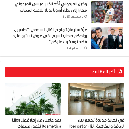
وكيل العيدوني أكّد الخبر..عيسى العيدوني
معارا إلى بطل أوروبا بديلا للاعبه المصاب
3 ديسمبر 2022
عزّة سليمان تهاجم نضال السعدي :”حاسبين
رواحكم صحاب نسيم.. في عوض تسترو عليه
فضحتوه خيت عليكم”
29 فبراير 2024
آخر المقالات
في تجربة جديدة تجمع بين
بعد عامين من إطلاقها.. Lilas
الرياضة والرفاهية.. نزل Iberostar
Cosmetics تتصدر مبيعات