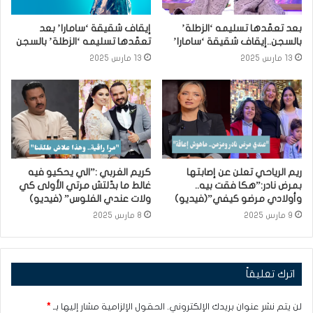
بعد تعمّدها تسليمه ‘الزطلة’
إيقاف شقيقة ‘سامارا’ بعد
بالسجن..إيقاف شقيقة ‘سامارا’
تعمّدها تسليمه ‘الزطلة’ بالسجن
13 مارس 2025
13 مارس 2025
ريم الرياحي تعلن عن إصابتها
كريم الغربي :”الي يحكيو فيه
بمرض نادر:”هكا فقت بيه..
غالط ما بدّلتش مرتي الأولى كي
وأولادي مرضو كيفي”(فيديو)
ولات عندي الفلوس” (فيديو)
9 مارس 2025
8 مارس 2025
اترك تعليقاً
لن يتم نشر عنوان بريدك الإلكتروني.
الحقول الإلزامية مشار إليها بـ
*