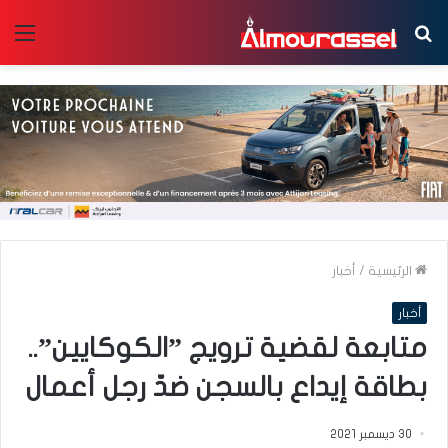
بحث
الق
عن
الرئيسية
/
أخبار
أخبار
متابعة لقضية ترويج ”الكوكايين”..
بطاقة إيداع بالسجن ضدّ رجل أعمال
30 ديسمبر 2021