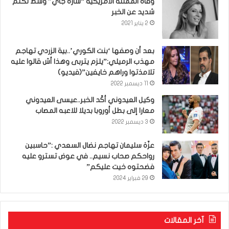
وفاة الممثلة الأمريكية “سارة جاي” وسط تكتم
شديد عن الخبر
2 يناير 2021
بعد أن وصفها ‘بنت الكوري’..بية الزردي تهاجم
مهذب الرميلي:”يلزم يتربى وهذا أش قالوا عليه
تلامذتوا وراهم خايفين”(فيديو)
11 ديسمبر 2022
وكيل العيدوني أكّد الخبر..عيسى العيدوني
معارا إلى بطل أوروبا بديلا للاعبه المصاب
3 ديسمبر 2022
عزّة سليمان تهاجم نضال السعدي :”حاسبين
رواحكم صحاب نسيم.. في عوض تسترو عليه
فضحتوه خيت عليكم”
29 فبراير 2024
آخر المقالات