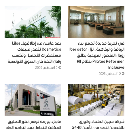
في تجربة جديدة تجمع بين
بعد عامين من إطلاقها.. Lilas
الرياضة والرفاهية.. نزل Iberostar
Cosmetics تتصدر مبيعات
رويال المنصور المهدية يطلق
مستحضرات التجميل وتكسب
Pilates Reformer بنظام All
رهان الثقة في السوق التونسية
Inclusive
2 أغسطس 2026
2 أغسطس 2026
شركة عجين الحلفاء والورق
عاجل: بورصة تونس تقرر التعليق
بالقصرين تنجح في تأمين 5446
المؤقت للتداول بعد التراجع الحاد