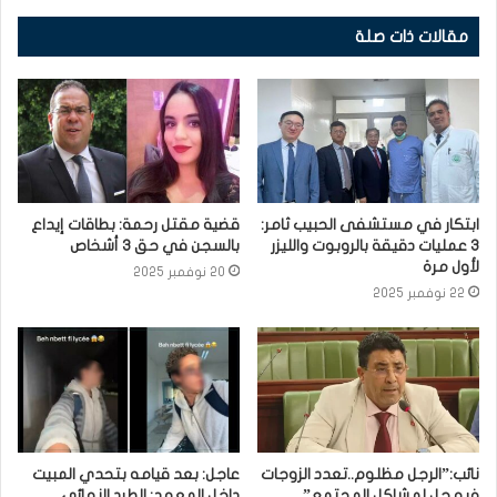
مقالات ذات صلة
ابتكار في مستشفى الحبيب ثامر:
قضية مقتل رحمة: بطاقات إيداع
3 عمليات دقيقة بالروبوت والليزر
بالسجن في حق 3 أشخاص
لأول مرة
20 نوفمبر 2025
22 نوفمبر 2025
نائب:”الرجل مظلوم..تعدد الزوجات
عاجل: بعد قيامه بتحدي المبيت
فيه حل لمشاكل المجتمع”
داخل المعهد: الطرد النهائي