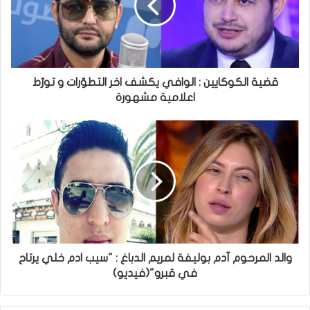
قضية الكوكايين : الوافي يكشف اخر التطوّرات و تورّط
اعلامية مشهورة
والد المرحوم آدم بوليفة لمريم الدباغ : "سيب ادم خلي يرتاح
في قبرو"(فيديو)