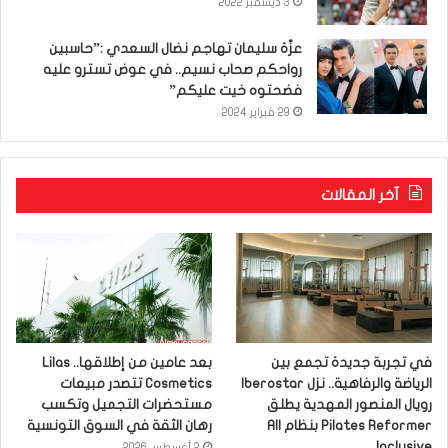
3 ديسمبر 2022
عزّة سليمان تهاجم نضال السعدي :”حاسبين
رواحكم صحاب نسيم.. في عوض تسترو عليه
فضحتوه خيت عليكم”
29 فبراير 2024
آخر المقالات
في تجربة جديدة تجمع بين
بعد عامين من إطلاقها.. Lilas
الرياضة والرفاهية.. نزل Iberostar
Cosmetics تتصدر مبيعات
رويال المنصور المهدية يطلق
مستحضرات التجميل وتكسب
Pilates Reformer بنظام All
رهان الثقة في السوق التونسية
Inclusive
2 أغسطس 2026