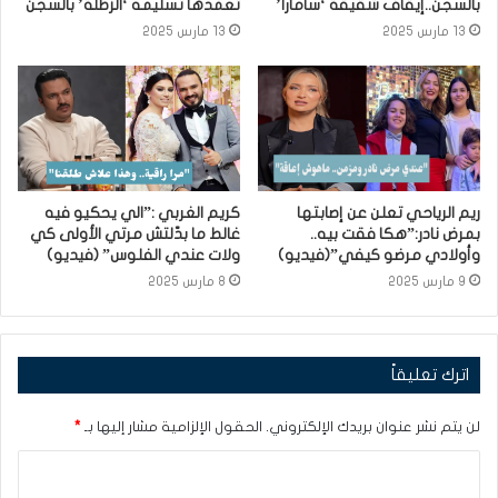
بالسجن..إيقاف شقيقة ‘سامارا’
تعمّدها تسليمه ‘الزطلة’ بالسجن
13 مارس 2025
13 مارس 2025
ريم الرياحي تعلن عن إصابتها
كريم الغربي :”الي يحكيو فيه
بمرض نادر:”هكا فقت بيه..
غالط ما بدّلتش مرتي الأولى كي
وأولادي مرضو كيفي”(فيديو)
ولات عندي الفلوس” (فيديو)
9 مارس 2025
8 مارس 2025
اترك تعليقاً
لن يتم نشر عنوان بريدك الإلكتروني.
الحقول الإلزامية مشار إليها بـ
*
ا