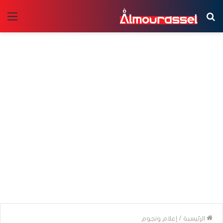
بحث
الق
عن
الرئيسية
/
إعلام ونجوم