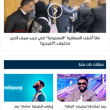
ماذا أخفت المسافرة “الممنوعة” في جيب سيف الدين
مخلوف..؟(فيديو)
مقالات ذات صلة
بعد تعمّدها تسليمه ‘الزطلة’
إيقاف شقيقة ‘سامارا’ بعد