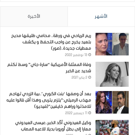
الأشهر
الأخيرة
ريم الرياحي في ورطة.. محامي طليقها مديح
بلعيد يخرج عن واجب التحفظ و يكشف
معطيات جديدة..(صور)
13 نوفمبر 2022
وفاة الممثلة الأمريكية “سارة جاي” وسط تكتم
شديد عن الخبر
2 يناير 2021
بعد أن وصفها ‘بنت الكوري’..بية الزردي تهاجم
مهذب الرميلي:”يلزم يتربى وهذا أش قالوا عليه
تلامذتوا وراهم خايفين”(فيديو)
11 ديسمبر 2022
وكيل العيدوني أكّد الخبر..عيسى العيدوني
معارا إلى بطل أوروبا بديلا للاعبه المصاب