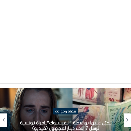
قضايا وحوادث
تحيّل عليها بواسطة ”الفيسبوك”..امراة تونسية
ترسل 7 الاف دينار لمجهول (فيديو)