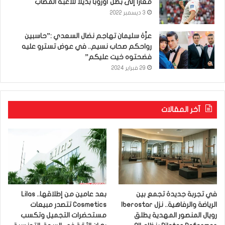
معارا إلى بطل أوروبا بديلا للاعبه المصاب
3 ديسمبر 2022
عزّة سليمان تهاجم نضال السعدي :”حاسبين
رواحكم صحاب نسيم.. في عوض تسترو عليه
فضحتوه خيت عليكم”
29 فبراير 2024
آخر المقالات
في تجربة جديدة تجمع بين
بعد عامين من إطلاقها.. Lilas
الرياضة والرفاهية.. نزل Iberostar
Cosmetics تتصدر مبيعات
رويال المنصور المهدية يطلق
مستحضرات التجميل وتكسب