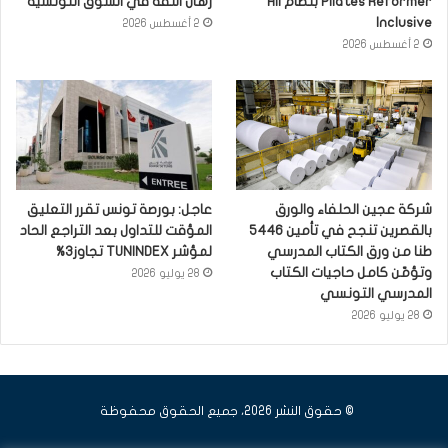
Pilates Reformer بنظام All
رهان الثقة في السوق التونسية
Inclusive
2 أغسطس 2026
2 أغسطس 2026
شركة عجين الحلفاء والورق
عاجل: بورصة تونس تقرر التعليق
بالقصرين تنجح في تأمين 5446
المؤقت للتداول بعد التراجع الحاد
طنا من ورق الكتاب المدرسي
لمؤشر TUNINDEX تجاوز3%
وتؤمّن كامل حاجيات الكتاب
28 يوليو 2026
المدرسي التونسي
28 يوليو 2026
© حقوق النشر 2026، جميع الحقوق محفوظة