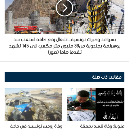
بسواعد وخبرات تونسية....اشغال رفع طاقة استعاب سد
بوهرتمة بجندوبة من33 مليون متر مكعب الى 145 تشهد
تقدما هاما (صور)
مقالات ذات صلة
منوبة: وفاة تلميذ بصعقة
وفاة زوجين تونسيين في حادث