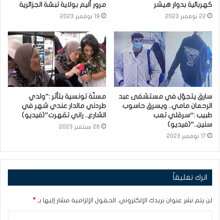
كهربائية بدوار هيشر
مرور أليم بولاية تبسّة الجزائرية
22 نوفمبر 2023
19 نوفمبر 2023
سارق يتجوّل في مستشفى عبد
مسنّة تونسية بتأثر :”ولدي
الرحمان مامي.. ويسرق حاسوب
طردني مالدار عندي شهر في
طبيب :“سرقلي تعب
الشارع.. راني تقهرت”(فيديو)
سنين..”(فيديو)
26 سبتمبر 2023
17 نوفمبر 2023
اترك تعليقاً
لن يتم نشر عنوان بريدك الإلكتروني.
الحقول الإلزامية مشار إليها بـ
*
ا