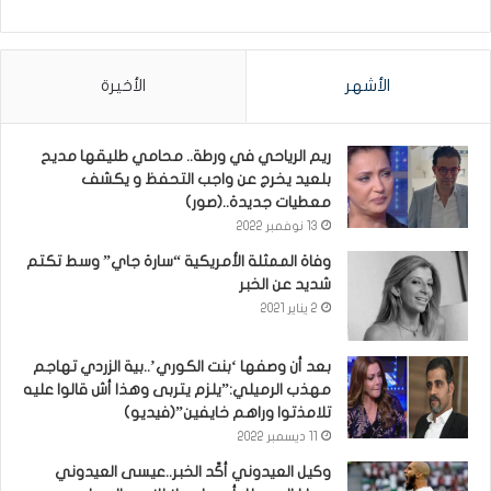
الأشهر
الأخيرة
ريم الرياحي في ورطة.. محامي طليقها مديح
بلعيد يخرج عن واجب التحفظ و يكشف
معطيات جديدة..(صور)
13 نوفمبر 2022
وفاة الممثلة الأمريكية “سارة جاي” وسط تكتم
شديد عن الخبر
2 يناير 2021
بعد أن وصفها ‘بنت الكوري’..بية الزردي تهاجم
مهذب الرميلي:”يلزم يتربى وهذا أش قالوا عليه
تلامذتوا وراهم خايفين”(فيديو)
11 ديسمبر 2022
وكيل العيدوني أكّد الخبر..عيسى العيدوني