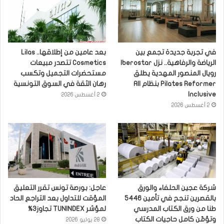
في تجربة جديدة تجمع بين
بعد عامين من إطلاقها.. Lilas
الرياضة والرفاهية.. نزل Iberostar
Cosmetics تتصدر مبيعات
رويال المنصور المهدية يطلق
مستحضرات التجميل وتكسب
Pilates Reformer بنظام All
رهان الثقة في السوق التونسية
Inclusive
2 أغسطس 2026
2 أغسطس 2026
شركة عجين الحلفاء والورق
عاجل: بورصة تونس تقرر التعليق
بالقصرين تنجح في تأمين 5446
المؤقت للتداول بعد التراجع الحاد
طنا من ورق الكتاب المدرسي
لمؤشر TUNINDEX تجاوز3%
وتؤمّن كامل حاجيات الكتاب
28 يوليو 2026