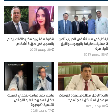
ابتكار في مستشفى الحبيب ثامر:
قضية مقتل رحمة: بطاقات إيداع
3 عمليات دقيقة بالروبوت والليزر
بالسجن في حق 3 أشخاص
لأول مرة
20 نوفمبر 2025
22 نوفمبر 2025
نائب:”الرجل مظلوم..تعدد الزوجات
عاجل: بعد قيامه بتحدي المبيت
فيه حل لمشاكل المجتمع”
داخل المعهد: الطرد النهائي
للتلميذ (فيديو)
18 نوفمبر 2025
17 نوفمبر 2025