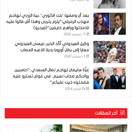
بعد أن وصفها ‘بنت الكوري’..بية الزردي تهاجم
مهذب الرميلي:”يلزم يتربى وهذا أش قالوا عليه
تلامذتوا وراهم خايفين”(فيديو)
11 ديسمبر 2022
وكيل العيدوني أكّد الخبر..عيسى العيدوني
معارا إلى بطل أوروبا بديلا للاعبه المصاب
3 ديسمبر 2022
عزّة سليمان تهاجم نضال السعدي :”حاسبين
رواحكم صحاب نسيم.. في عوض تسترو عليه
فضحتوه خيت عليكم”
29 فبراير 2024
آخر المقالات