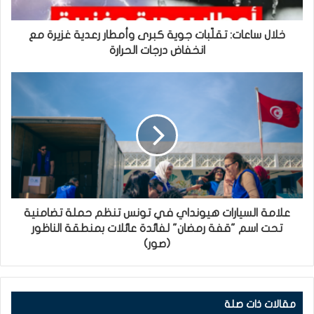
خلال ساعات: تقلّبات جوية كبرى وأمطار رعدية غزيرة مع
انخفاض درجات الحرارة
علامة السيارات هيونداي في تونس تنظم حملة تضامنية
تحت اسم "قفة رمضان" لفائدة عائلات بمنطقة الناظور
(صور)
مقالات ذات صلة