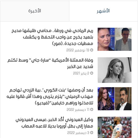
الأشهر
الأخيرة
ريم الرياحي في ورطة.. محامي طليقها مديح
بلعيد يخرج عن واجب التحفظ و يكشف
معطيات جديدة..(صور)
13 نوفمبر 2022
وفاة الممثلة الأمريكية “سارة جاي” وسط تكتم
شديد عن الخبر
2 يناير 2021
بعد أن وصفها ‘بنت الكوري’..بية الزردي تهاجم
مهذب الرميلي:”يلزم يتربى وهذا أش قالوا عليه
تلامذتوا وراهم خايفين”(فيديو)
11 ديسمبر 2022
وكيل العيدوني أكّد الخبر..عيسى العيدوني
معارا إلى بطل أوروبا بديلا للاعبه المصاب
3 ديسمبر 2022