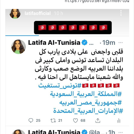
https://youtu.be/xy57mGY7tDQ