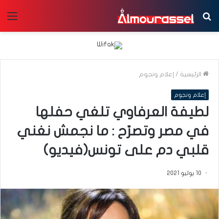
بحث
الق
عن
الرئيسية
/
إعلام ونجوم
إعلام ونجوم
لطيفة العرفاوي تلغي حفلها
في مصر وتصرّح : ما نجمش نغني
قلبي دم على تونس(فيديو)
10 يوليو 2021