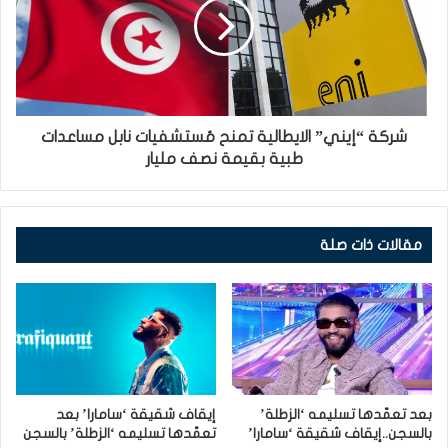
شركة “إيني” الايطالية تمنح مُستشفيات نابل مساعدات
طبية بقيمة نصف مليار
مقالات ذات صلة
بعد تعمّدها تسليمه ‘الزطلة’
إيقاف شقيقة ‘سامارا’ بعد
بالسجن..إيقاف شقيقة ‘سامارا’
تعمّدها تسليمه ‘الزطلة’ بالسجن