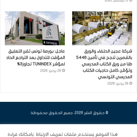
2 أغسطس 2026
شركة عجين الحلفاء والورق
عاجل: بورصة تونس تقرر التعليق
بالقصرين تنجح في تأمين 5446
المؤقت للتداول بعد التراجع الحاد
طنا من ورق الكتاب المدرسي
لمؤشر TUNINDEX تجاوز3%
وتؤمّن كامل حاجيات الكتاب
28 يوليو 2026
المدرسي التونسي
28 يوليو 2026
© حقوق النشر 2026، جميع الحقوق محفوظة
فيسبوك
يوتيوب
انستقرام
هذا الموقع يستخدم ملفات تعريف الارتباط .بامكانك قراءة