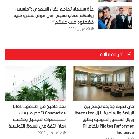
عزّة سليمان تهاجم نضال السعدي :”حاسبين
رواحكم صحاب نسيم.. في عوض تسترو عليه
فضحتوه خيت عليكم”
29 فبراير 2024
آخر المقالات
في تجربة جديدة تجمع بين
بعد عامين من إطلاقها.. Lilas
الرياضة والرفاهية.. نزل Iberostar
Cosmetics تتصدر مبيعات
رويال المنصور المهدية يطلق
مستحضرات التجميل وتكسب
Pilates Reformer بنظام All
رهان الثقة في السوق التونسية
Inclusive
2 أغسطس 2026