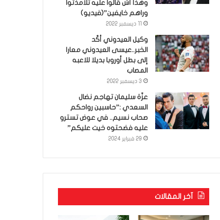
وهذا أش قالوا عليه تلامذتوا
وراهم خايفين”(فيديو)
11 ديسمبر 2022
وكيل العيدوني أكّد
الخبر..عيسى العيدوني معارا
إلى بطل أوروبا بديلا للاعبه
المصاب
3 ديسمبر 2022
عزّة سليمان تهاجم نضال
السعدي :”حاسبين رواحكم
صحاب نسيم.. في عوض تسترو
عليه فضحتوه خيت عليكم”
29 فبراير 2024
آخر المقالات