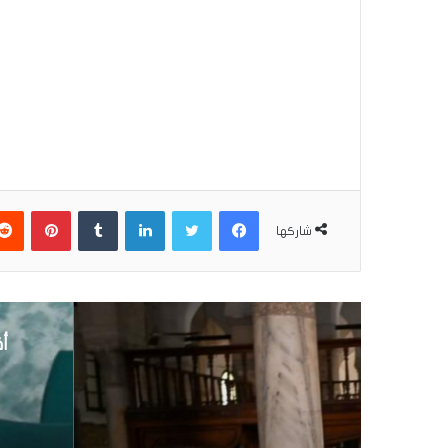
فيسبوك
تويتر
لينكدإن
بينتير
شاركها
أق