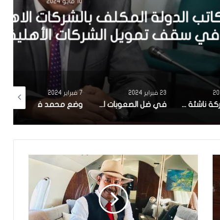
 2024
ركات الاهلية: قريبا الترفيع
 الأهلية إلى مليون دينار
23 فبراير 2024
7 فبراير 2024
17 يناير 2024
صنعت شركة ناشئة تونسية.. بلدية سوسة تنطلق في تجربة ‘zigofiltre’
في ضل الصعوبات الاقتصادية : تاخر كبير في الاعلان عن تركيبة الهيئة الوطنية للصلح الجزائي وانطلاق اشغالها
وضع محمد فريخة الصحي صعب ونقله الي المستشفى