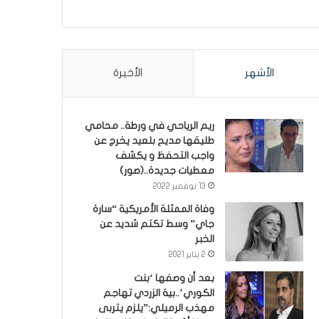
الأشهر
الأخيرة
ريم الرياحي في ورطة.. محامي
طليقها مديح بلعيد يخرج عن
واجب التحفظ و يكشف
معطيات جديدة..(صور)
13 نوفمبر 2022
وفاة الممثلة الأمريكية “سارة
جاي” وسط تكتم شديد عن
الخبر
2 يناير 2021
بعد أن وصفها ‘بنت
الكوري’..بية الزردي تهاجم
مهذب الرميلي:”يلزم يتربى