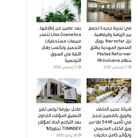
في تجربة جديدة تجمع
بعد عامين من إطلاقها..
بين الرياضة والرفاهية..
Lilas Cosmetics تتصدر
نزل Iberostar رويال
مبيعات مستحضرات
المنصور المهدية يطلق
التجميل وتكسب رهان
Pilates Reformer
الثقة في السوق
بنظام All Inclusive
التونسية
2 أغسطس 2026
2 أغسطس 2026
شركة عجين الحلفاء
عاجل: بورصة تونس تقرر
والورق بالقصرين تنجح
التعليق المؤقت للتداول
في تأمين 5446 طنا من
بعد التراجع الحاد لمؤشر
ورق الكتاب المدرسي
TUNINDEX تجاوز3%
وتؤمّن كامل حاجيات
28 يوليو 2026