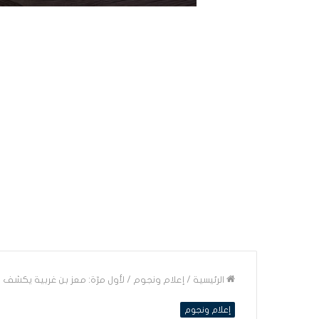
الرئيسية
/
إعلام ونجوم
/
لأول مرّة: معز بن غربية يكشف أ
إعلام ونجوم