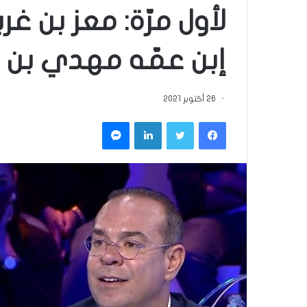
لأول مرّة: معز بن غ
إبن عمّه مهدي بن غ
26 أكتوبر 2021
فيسبوك
تويتر
لينكدإن
ماسنجر