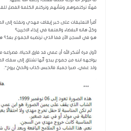
فهلّا تركتموهم وشأنهم وتركتم الكلمة الفصل للقض
أقرأ التعليقات على خبر إيقاف مهدي ونقله إلى الم
وكلّ هاته البغضاء والمتعة في إيذاء الاخرين؟
هو في السجن الآن فما الذي ترتضيه الجموع بعدُ؟ هو
لأول مرة أشكر الله أن عمي قد فارق الحياة، فصراعه
يواجهه ابنه من جموع يبدو أنّها تشتاق إلى سفك الدم
ولد عمي، صبرا جميلا فالحبس كذاب والحيّ يروح”.