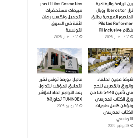
بين الرياضة والرفاهية..
Lilas Cosmetics تتصدر
نزل Iberostar رويال
مبيعات مستحضرات
المنصور المهدية يطلق
التجميل وتكسب رهان
Pilates Reformer
الثقة في السوق
بنظام All Inclusive
التونسية
2 أغسطس 2026
2 أغسطس 2026
شركة عجين الحلفاء
عاجل: بورصة تونس تقرر
والورق بالقصرين تنجح
التعليق المؤقت للتداول
في تأمين 5446 طنا من
بعد التراجع الحاد لمؤشر
ورق الكتاب المدرسي
TUNINDEX تجاوز3%
وتؤمّن كامل حاجيات
28 يوليو 2026
الكتاب المدرسي
التونسي
28 يوليو 2026