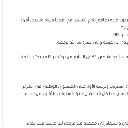
 صدرت ضده بطاقة إيداع بالسجن في قضايا فساد وتبييض أموال
ح.”
ن غربية وإلى يساره بابا الله يرحمه.
د ميلاده ولا هي ذكرى السابع من نوفمبر “المجيد” ولا لمة
ة السيزيام وترتيبه الأول على المستوى الوطني في الجزائر،
والذي احرز على شهادة البكالوريا في تونس بملاحظة حسن جدا كان قد قضى للتوّ 5 سنوات و6 أشهر من عمره
لي والانتماء إلى جمعية غير مرخص لها غايتها قلب نظام