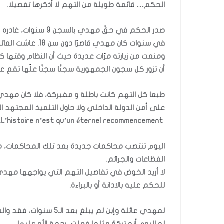
الحكم… قائمة طويلة من التهم لا أذكرها تفصيلا.
صدر الحكم في حقّ مهد
في سنوات كان مهدي 
ومنعت من زيارته مرّات عديدة حيث أن النظام وقتها 
أن تزور كل سجون الجمهورية سجنًا سجنًا علّها تقع عل
طبعا كل التهم كانت باطلة و مفبركة، فلا كان مهدي 
على أمن الدولة الداخلي ولا حاول التلميذ المجتهد ال
‏ L’histoire n’est qu’un éternel recommencement..
اليوم تنتصب محاكمات جديدة بعد تلك المحاكمات، 
الفظاعات والجرائم.
لا أريد الخوض في تفاصيل التهم التي يواجهها مهدي 
للحكم عليه بالادانة أو بالبراءة.
لمهدي عائلة وإبن لم يبلغ
له اليوم أنه تركهُ مثلما فعلت، رحمة الله عليها.