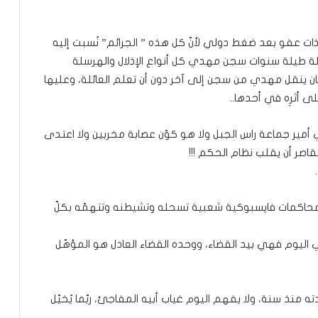
ي بالسجن 9 سنوات، غادره ذات عفو بعد ضغط دولي لأنّ كل هذه ” الجرائم” نُسبت إليه
قاصرًا دون سن 18. عاشت العائلة طيلة سنوات سجن مهدي كل أنواع الإذلال والهرسلة
كان ينقل مهدي من سجن إلى آخر دون أن تعلم العائلة، وعليها
ى أثرِه في أحدها..
أمير جماعة راس الجبل ولا هو كوّن عصابة مخربين ولا اعتدى
قاصر أن يقلب نظام الحكم !!!
محاكمات فايسبوكية شعبية تسحله وتشيطنه وتتهمّه بكلّ
اليوم فهي بيد القضاء، ووحده القضاء العادل هو المؤهّل
 بعد الـ5 سنوات، فقد والدته منذ سنة، ولا يفهم اليوم غياب أبيه المفاجئ، ربّما يُخيّل