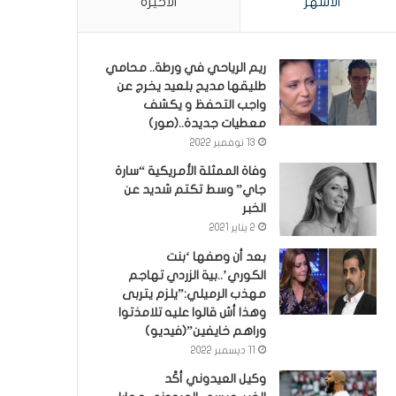
الأشهر
الأخيرة
ريم الرياحي في ورطة.. محامي
طليقها مديح بلعيد يخرج عن
واجب التحفظ و يكشف
معطيات جديدة..(صور)
13 نوفمبر 2022
وفاة الممثلة الأمريكية “سارة
جاي” وسط تكتم شديد عن
الخبر
2 يناير 2021
بعد أن وصفها ‘بنت
الكوري’..بية الزردي تهاجم
مهذب الرميلي:”يلزم يتربى
وهذا أش قالوا عليه تلامذتوا
وراهم خايفين”(فيديو)
11 ديسمبر 2022
وكيل العيدوني أكّد