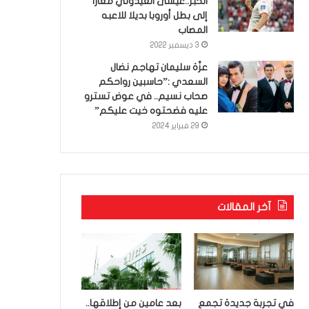
الخبر..عيسى العيدوني معارا
إلى بطل أوروبا بديلا للاعبه
المصاب
3 ديسمبر 2022
عزّة سليمان تهاجم نضال
السعدي :”حاسبين رواحكم
صحاب نسيم.. في عوض تسترو
عليه فضحتوه خيت عليكم”
29 فبراير 2024
آخر المقالات
في تجربة جديدة تجمع
بعد عامين من إطلاقها..