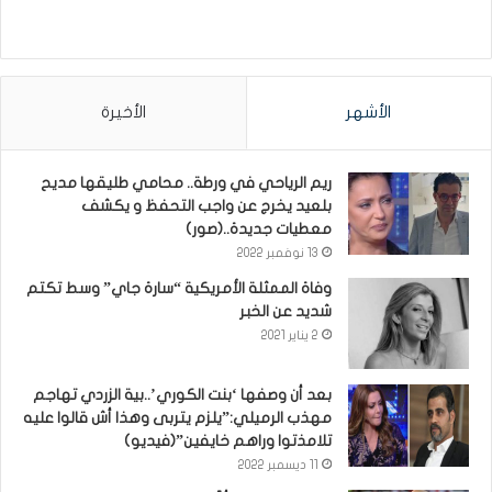
الأشهر
الأخيرة
ريم الرياحي في ورطة.. محامي طليقها مديح
بلعيد يخرج عن واجب التحفظ و يكشف
معطيات جديدة..(صور)
13 نوفمبر 2022
وفاة الممثلة الأمريكية “سارة جاي” وسط تكتم
شديد عن الخبر
2 يناير 2021
بعد أن وصفها ‘بنت الكوري’..بية الزردي تهاجم
مهذب الرميلي:”يلزم يتربى وهذا أش قالوا عليه
تلامذتوا وراهم خايفين”(فيديو)
11 ديسمبر 2022