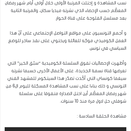
نسب المشاهدة و إحتلت المرتبة الأولى خلال أولى أيام شهر رمضان
المعظّم حسب الإحصاء الذي نشرته ميديا سكان، والمرتبة الثانية
بعد مسلسل الفلوجة على قناة الحوار.
و أجمع التونسيون على مواقع التواصل الإجتماعي على أنّ هذا
العمل الكوميدي موجّه للعائلة ويحتوي على نقد ساخر للوضع
السياسي في تونس.
وأظهرت الإحصائيات تفوق السلسلة الكوميدية “سبّق الخير” التي
تعرضها قناة نسمة الجديدة، على الأعمال الأخرى حسبما نشرته
سيغما كونساي التي أكّدت تصدّر هذا السيتكوم للمشهد الفني
التونسي و ذلك بناءا على نسب المشاهدة المسجّلة لليوم ال6 من
شهر رمضان المعظّم أين احتل الصدارة متفوقا على سلسلة
شوفلي حل لاول مرة منذ 10 سنوات.
مشاهدة الحلقة السادسة :