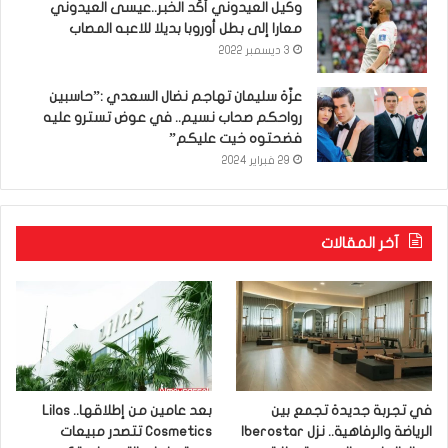
وكيل العيدوني أكّد الخبر..عيسى العيدوني
معارا إلى بطل أوروبا بديلا للاعبه المصاب
3 ديسمبر 2022
عزّة سليمان تهاجم نضال السعدي :”حاسبين
رواحكم صحاب نسيم.. في عوض تسترو عليه
فضحتوه خيت عليكم”
29 فبراير 2024
آخر المقالات
في تجربة جديدة تجمع بين
بعد عامين من إطلاقها.. Lilas
الرياضة والرفاهية.. نزل Iberostar
Cosmetics تتصدر مبيعات