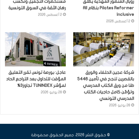
رويال المنصور المهدية يطلق
مستحضرات التجميل وتكسب
Pilates Reformer بنظام All
رهان الثقة في السوق التونسية
Inclusive
2 أغسطس 2026
2 أغسطس 2026
شركة عجين الحلفاء والورق
عاجل: بورصة تونس تقرر التعليق
بالقصرين تنجح في تأمين 5446
المؤقت للتداول بعد التراجع الحاد
طنا من ورق الكتاب المدرسي
لمؤشر TUNINDEX تجاوز3%
وتؤمّن كامل حاجيات الكتاب
28 يوليو 2026
المدرسي التونسي
28 يوليو 2026
© حقوق النشر 2026، جميع الحقوق محفوظة