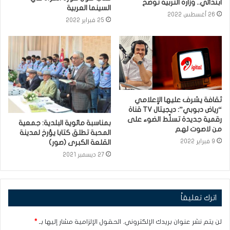
ابتدائي.. وزارة التربية تُوضّح
السينما العربية
26 أغسطس 2022
25 فبراير 2022
ثقافة يشرف عليها الإعلامي
“رياض دبوبي”: ديجيتال TV قناة
رقمية جديدة تسلّط الضوء على
بمناسبة مائوية البلدية: جمعية
من لاصوت لهم
المحبة تطلق كتابا يؤرخ لمدينة
9 فبراير 2022
القلعة الكبرى (صور)
27 ديسمبر 2021
اترك تعليقاً
لن يتم نشر عنوان بريدك الإلكتروني.
الحقول الإلزامية مشار إليها بـ
*