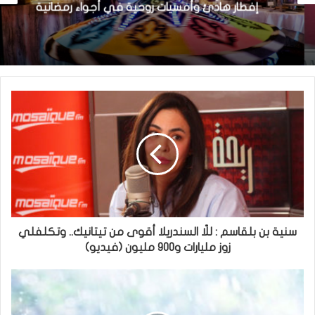
إفطار هادئ وأمسيات روحية في أجواء رمضانية
سنية بن بلقاسم : للّا السندريلا أقوى من تيتانيك.. وتكلفلي
زوز مليارات و900 مليون (فيديو)