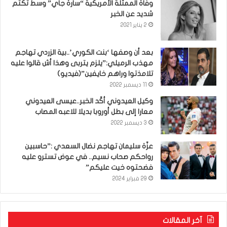
وفاة الممثلة الأمريكية “سارة جاي” وسط تكتم
شديد عن الخبر
2 يناير 2021
بعد أن وصفها ‘بنت الكوري’..بية الزردي تهاجم
مهذب الرميلي:”يلزم يتربى وهذا أش قالوا عليه
تلامذتوا وراهم خايفين”(فيديو)
11 ديسمبر 2022
وكيل العيدوني أكّد الخبر..عيسى العيدوني
معارا إلى بطل أوروبا بديلا للاعبه المصاب
3 ديسمبر 2022
عزّة سليمان تهاجم نضال السعدي :”حاسبين
رواحكم صحاب نسيم.. في عوض تسترو عليه
فضحتوه خيت عليكم”
29 فبراير 2024
آخر المقالات