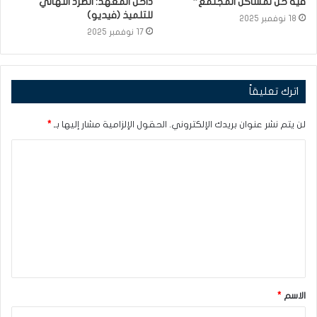
فيه حل لمشاكل المجتمع”
داخل المعهد: الطرد النهائي
للتلميذ (فيديو)
18 نوفمبر 2025
17 نوفمبر 2025
اترك تعليقاً
لن يتم نشر عنوان بريدك الإلكتروني.
الحقول الإلزامية مشار إليها بـ
*
ا
ل
ت
ع
ل
ي
ق
الاسم
*
*