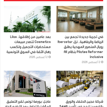
في تجربة جديدة تجمع بين
بعد عامين من إطلاقها.. Lilas
الرياضة والرفاهية.. نزل Iberostar
Cosmetics تتصدر مبيعات
رويال المنصور المهدية يطلق
مستحضرات التجميل وتكسب
Pilates Reformer بنظام All
رهان الثقة في السوق التونسية
Inclusive
2 أغسطس 2026
2 أغسطس 2026
شركة عجين الحلفاء والورق
عاجل: بورصة تونس تقرر التعليق
بالقصرين تنجح في تأمين 5446
المؤقت للتداول بعد التراجع الحاد