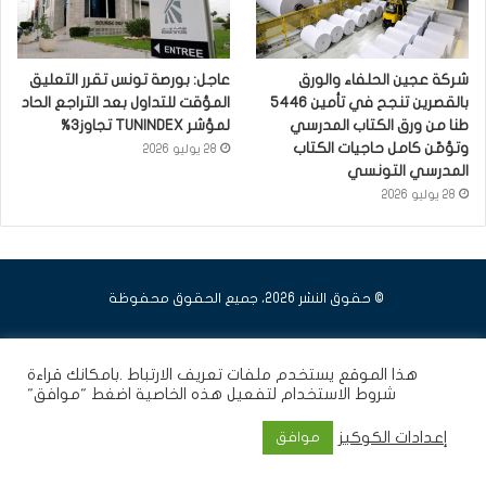
شركة عجين الحلفاء والورق
عاجل: بورصة تونس تقرر التعليق
بالقصرين تنجح في تأمين 5446
المؤقت للتداول بعد التراجع الحاد
طنا من ورق الكتاب المدرسي
لمؤشر TUNINDEX تجاوز3%
وتؤمّن كامل حاجيات الكتاب
28 يوليو 2026
المدرسي التونسي
28 يوليو 2026
© حقوق النشر 2026، جميع الحقوق محفوظة
فيسبوك
يوتيوب
انستقرام
هذا الموقع يستخدم ملفات تعريف الارتباط .بامكانك قراءة
شروط الاستخدام
لتفعيل هذه الخاصية اضغط "موافق"
إعدادات الكوكيز
موافق