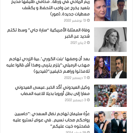
ريم الرياحي في ورطة.. محامي طليقها مديح
بلعيد يخرج عن واجب التحفظ و يكشف
معطيات جديدة..(صور)
13 نوفمبر 2022
وفاة الممثلة الأمريكية “سارة جاي” وسط تكتم
شديد عن الخبر
2 يناير 2021
بعد أن وصفها ‘بنت الكوري’..بية الزردي تهاجم
مهذب الرميلي:”يلزم يتربى وهذا أش قالوا عليه
تلامذتوا وراهم خايفين”(فيديو)
11 ديسمبر 2022
وكيل العيدوني أكّد الخبر..عيسى العيدوني
معارا إلى بطل أوروبا بديلا للاعبه المصاب
3 ديسمبر 2022
عزّة سليمان تهاجم نضال السعدي :”حاسبين
رواحكم صحاب نسيم.. في عوض تسترو عليه
فضحتوه خيت عليكم”
29 فبراير 2024