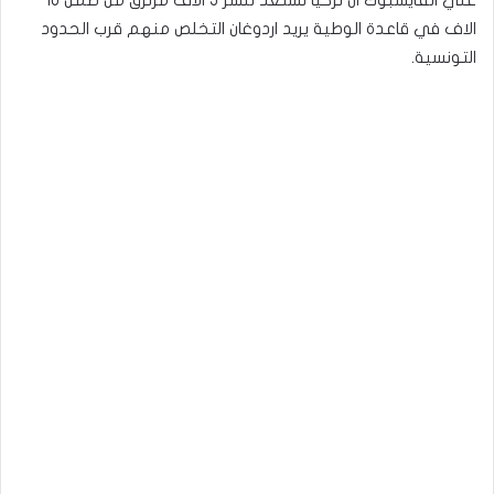
علي الفايسبوك ان تركيا تستعد لنشر 5 الاف مرتزق من ضمن 10
الاف في قاعدة الوطية يريد اردوغان التخلص منهم قرب الحدود
التونسية.