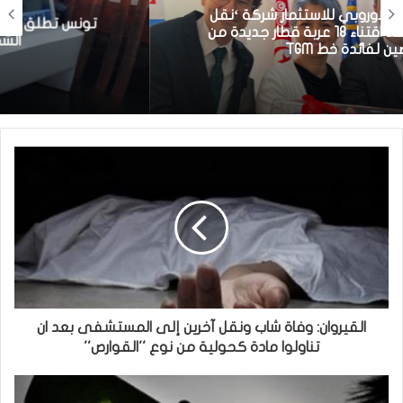
تونس تطلق أول قارب صيد كهربائي يعمل بالطاقة
الشمسية في المتوسط
القيروان: وفاة شاب ونقل آخرين إلى المستشفى بعد ان
تناولوا مادة كحولية من نوع ''القوارص''