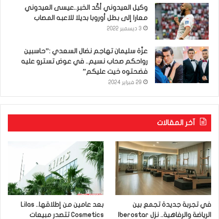
وكيل العيدوني أكّد الخبر..عيسى العيدوني
معارا إلى بطل أوروبا بديلا للاعبه المصاب
3 ديسمبر 2022
عزّة سليمان تهاجم نضال السعدي :”حاسبين
رواحكم صحاب نسيم.. في عوض تسترو عليه
فضحتوه خيت عليكم”
29 فبراير 2024
آخر المقالات
في تجربة جديدة تجمع بين
بعد عامين من إطلاقها.. Lilas
الرياضة والرفاهية.. نزل Iberostar
Cosmetics تتصدر مبيعات