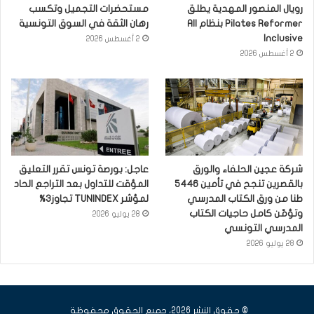
رويال المنصور المهدية يطلق
مستحضرات التجميل وتكسب
Pilates Reformer بنظام All
رهان الثقة في السوق التونسية
Inclusive
2 أغسطس 2026
2 أغسطس 2026
شركة عجين الحلفاء والورق
عاجل: بورصة تونس تقرر التعليق
بالقصرين تنجح في تأمين 5446
المؤقت للتداول بعد التراجع الحاد
طنا من ورق الكتاب المدرسي
لمؤشر TUNINDEX تجاوز3%
وتؤمّن كامل حاجيات الكتاب
28 يوليو 2026
المدرسي التونسي
28 يوليو 2026
© حقوق النشر 2026، جميع الحقوق محفوظة