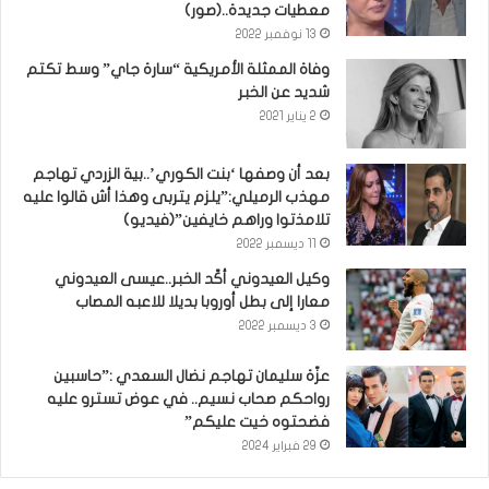
معطيات جديدة..(صور)
13 نوفمبر 2022
وفاة الممثلة الأمريكية “سارة جاي” وسط تكتم
شديد عن الخبر
2 يناير 2021
بعد أن وصفها ‘بنت الكوري’..بية الزردي تهاجم
مهذب الرميلي:”يلزم يتربى وهذا أش قالوا عليه
تلامذتوا وراهم خايفين”(فيديو)
11 ديسمبر 2022
وكيل العيدوني أكّد الخبر..عيسى العيدوني
معارا إلى بطل أوروبا بديلا للاعبه المصاب
3 ديسمبر 2022
عزّة سليمان تهاجم نضال السعدي :”حاسبين
رواحكم صحاب نسيم.. في عوض تسترو عليه
فضحتوه خيت عليكم”
29 فبراير 2024