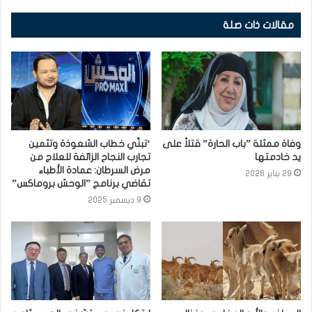
مقالات ذات صلة
وفاة ممثلة ”باب الحارة” قتلاً على
‘تبنّي خطاب الشعوذة وتثمين
يد خادمتها⁩
تجارب النجاح الزائفة للعلاج من
مرض السرطان: عمادة الأطباء
29 يناير 2026
تقاضي برنامج ”الوحش بروماكس”
9 ديسمبر 2025