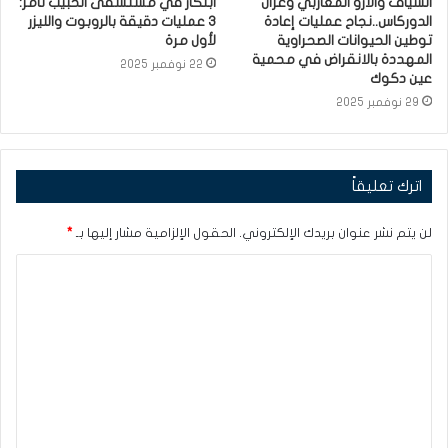
السياف والأرو المغاربي وغزال
ابتكار في مستشفى الحبيب ثامر:
الدوركاس..نجاح عمليات إعادة
3 عمليات دقيقة بالروبوت والليزر
توطين الحيوانات الصحراوية
لأول مرة
المهددة بالانقراض في محمية
22 نوفمبر 2025
عين دكوك
29 نوفمبر 2025
اترك تعليقاً
لن يتم نشر عنوان بريدك الإلكتروني.
الحقول الإلزامية مشار إليها بـ
*
ا
ل
ت
ع
ل
ي