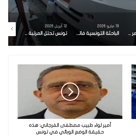
19 مايو 2026
12 أبريل 2026
10 أبريل 2026
مصحة معهد البصر والشبكية بالبحيرة 1 تقوم باجراء اكثر من 50 عملية جراحية لازالة الماء الابيض مجانا لفائدة عدد من اهالي قفصة
الباحثة التونسية فاتن المولدي تنجح في الحصول على براءة اختراع في الولايات المتحدة الأمريكية، وذلك بعد ابتكارها محركاً هجيناً ثورياً
تونس تحتل المرتبة الاولى افريقيا من حيث عدد النساء المطورات للبرمجيات
أمير لواء طبيب مصطفى الفرجاني: هذه
حقيقة الوضع الوبائي في تونس