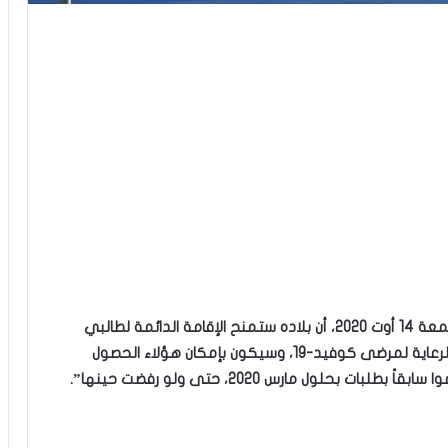
أعلن وزير الهجرة الكندي ماركو منديتشينو أمس الجمعة 14 أوت 2020، أن بلاده ستمنح الإقامة الدائمة لطالبي
اللجوء، الذين عرّضوا أنفسهم للخطر من أجل تقديم الرعاية لمرضى كوفيد-19، وسيكون بإمكان هؤلاء الحصول
بحلول مارس 2020، حتى ولو رفضت حينها”.