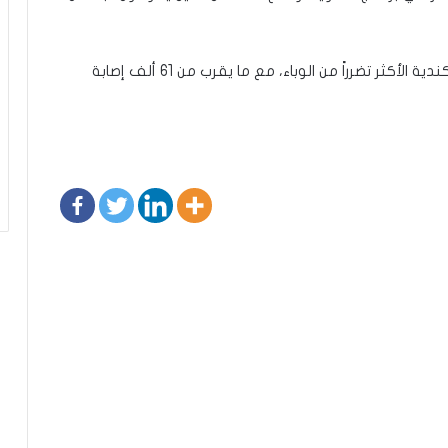
ويعمل غالبية طالبي اللجوء في كيبيك، المنطقة الكندية الأكثر تضرراً من الوباء، مع ما يقرب من 61 ألف إصابة