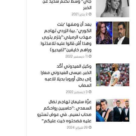
جاي” وسط تكتم شديد عن
الخبر
2 يناير 2021
بعد أن وصفها ‘بنت
الكوري’..بية الزردي تهاجم
مهذب الرميلي:”يلزم يتربى
وهذا أش قالوا عليه تلامذتوا
وراهم خايفين”(فيديو)
11 ديسمبر 2022
وكيل العيدوني أكّد
الخبر..عيسى العيدوني معارا
إلى بطل أوروبا بديلا للاعبه
المصاب
3 ديسمبر 2022
عزّة سليمان تهاجم نضال
السعدي :”حاسبين رواحكم
صحاب نسيم.. في عوض تسترو
عليه فضحتوه خيت عليكم”
29 فبراير 2024