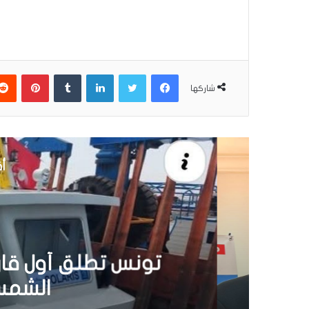
فيسبوك
تويتر
لينكدإن
بينتير
شاركها
أق
30 يونيو 6
تونس تطلق أول قارب ص
الشمسية 