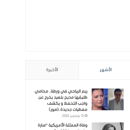
الأشهر
الأخيرة
ريم الرياحي في ورطة.. محامي
طليقها مديح بلعيد يخرج عن
واجب التحفظ و يكشف
معطيات جديدة..(صور)
13 نوفمبر 2022
وفاة الممثلة الأمريكية “سارة