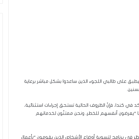
طبق على طالبي اللجوء الذين ساعدوا بشكل مباشر برعاية
كد في كندا، فإنّ الظروف الحالية تستحق إجراءات استثنائية،
ضيفا “يعرضون أنفسهم للخطر، ونحن ممتنّون لخدماتهم
نظر في برنامج لتسوية أوضاع الأشخاص الذين يقومون “بأعمال