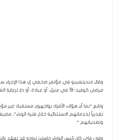
وقال منديتشينو في مؤتمر صحفي إن هذا الإجراء سي
مرضى كوفيد-19 في منزل، أو عيادة، أو دار لرعاية المسنين.
وتابع “بما أن هؤلاء الأفراد يواجهون مستقبلا غير مؤ
تقديراً لخدماتهم الاستثنائية خلال فترة الوباء”، م
وتضحياتهم “.
وفي ماي كان رئيس الوزراء جاستن ترودو قد تعهّد بال