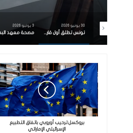
30 يونيو 2026
3 يونيو 2026
بتمويل من البنك الاوروبي للاستثمار شركة ‘نقل تونس’ توقّع عقد اقتناء 18 عربة قطار جديدة من الصين لفائدة خط TGM
تونس تطلق أول قارب صيد كهربائي يعمل بالطاقة الشمسية في المتوسط
بروكسل:ترحيب أوروبي باتفاق التطبيع
الإسرائيلي الإماراتي