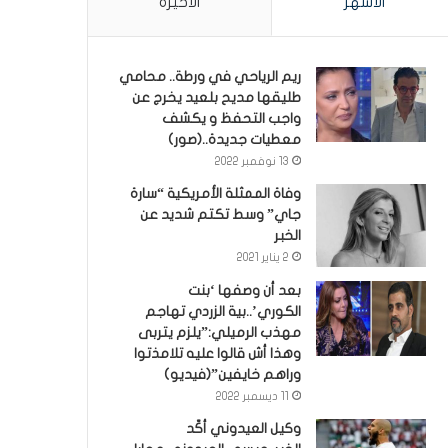
الأشهر
الأخيرة
ريم الرياحي في ورطة.. محامي
طليقها مديح بلعيد يخرج عن
واجب التحفظ و يكشف
معطيات جديدة..(صور)
13 نوفمبر 2022
وفاة الممثلة الأمريكية “سارة
جاي” وسط تكتم شديد عن
الخبر
2 يناير 2021
بعد أن وصفها ‘بنت
الكوري’..بية الزردي تهاجم
مهذب الرميلي:”يلزم يتربى
وهذا أش قالوا عليه تلامذتوا
وراهم خايفين”(فيديو)
11 ديسمبر 2022
وكيل العيدوني أكّد