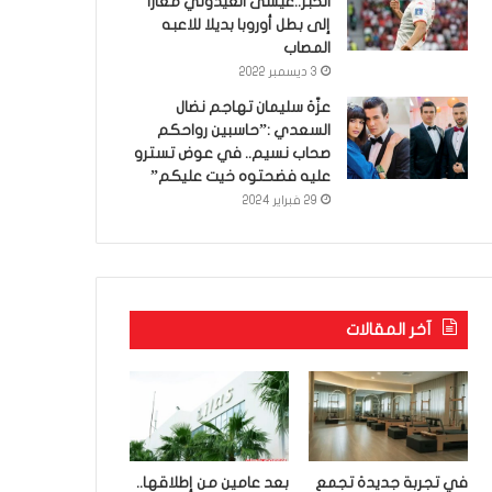
الخبر..عيسى العيدوني معارا
إلى بطل أوروبا بديلا للاعبه
المصاب
3 ديسمبر 2022
عزّة سليمان تهاجم نضال
السعدي :”حاسبين رواحكم
صحاب نسيم.. في عوض تسترو
عليه فضحتوه خيت عليكم”
29 فبراير 2024
آخر المقالات
في تجربة جديدة تجمع
بعد عامين من إطلاقها..