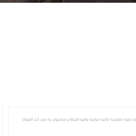
حقيقة صورة متداولة: ال10 دينار تعود لعملية مالية دولية وهو اقتطاع معمول به في كل البنوك