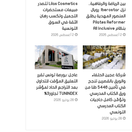
بين الرياضة والرفاهية..
Lilas Cosmetics تتصدر
نزل Iberostar رويال
مبيعات مستحضرات
المنصور المهدية يطلق
التجميل وتكسب رهان
Pilates Reformer
الثقة في السوق
بنظام All Inclusive
التونسية
2 أغسطس 2026
2 أغسطس 2026
شركة عجين الحلفاء
عاجل: بورصة تونس تقرر
والورق بالقصرين تنجح
التعليق المؤقت للتداول
في تأمين 5446 طنا من
بعد التراجع الحاد لمؤشر
ورق الكتاب المدرسي
TUNINDEX تجاوز3%
وتؤمّن كامل حاجيات
28 يوليو 2026
الكتاب المدرسي
التونسي
28 يوليو 2026