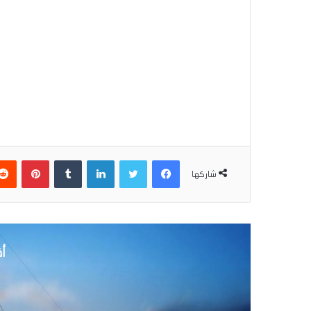
فيسبوك
تويتر
لينكدإن
بينتير
شاركها
أق