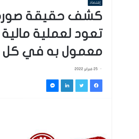
إقتصاد
تعود لعملية مالية 
معمول به في كل ا
25 فبراير 2022
فيسبوك
تويتر
لينكدإن
ماسنجر