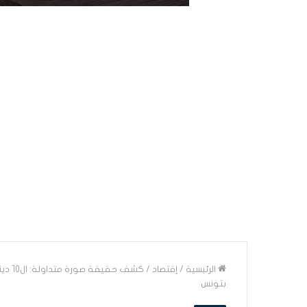
الرئيسية
/
إقتصاد
/
كشف 
بتونس