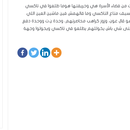
رجت من فضاء الأسرة هي وحريفتها هوما طلعوا في تاكسي
سيف متاع التاكسي وما قالهمش فين ماشين العين اللي
و قال عون، وزوز كراهب محاصرتهم، وحدة ن.ت ووحدة دفع
ا حتى شي باش يخوللهم يطلعو في تاكسي ويحولوا وجهة