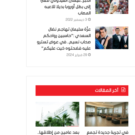
الخبر..عيسى العيدوني معارا
إلى بطل أوروبا بديلا للاعبه
المصاب
3 ديسمبر 2022
عزّة سليمان تهاجم نضال
السعدي :”حاسبين رواحكم
صحاب نسيم.. في عوض تسترو
عليه فضحتوه خيت عليكم”
29 فبراير 2024
آخر المقالات
في تجربة جديدة تجمع
بعد عامين من إطلاقها..