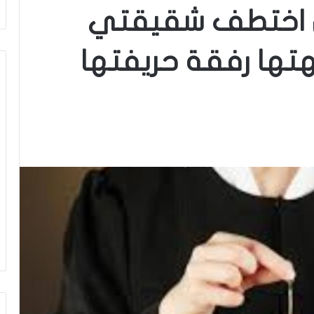
من اختطف شقيقتي
تها رفقة حريفتها