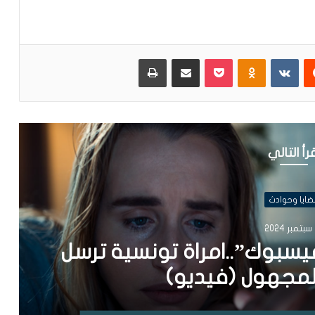
يست
Odnoklassniki
بوكيت
مشاركة عبر البريد
طباعة
رأ التالي
ضايا وحوادث
2
فيسبوك”..امراة تونسية ترسل