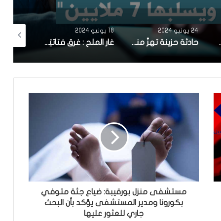
24 يونيو 2024
18 يونيو 2024
5 مايو 2024
 جرار فلاحي امام المدرسة الاعدادية بعوسجة
حادثة حزينة تهزّ منوبة : وفاة الأم من شدّة فرحتها بنجاح ابنتها الوحيدة في البكالوريا
غار الملح : غرق فتاتيْن من نفس العائلة.. وإنقاذ 3 أخريات
مستشفى منزل بورقيبة: ضياع جثة متوفي
بكورونا ومدير المستشفى يؤكد بأن البحث
جاري للعثور عليها