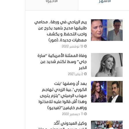
الأشهر
الأخيرة
ريم الرياحي في ورطة.. محامي
طليقها مديح بلعيد يخرج عن
واجب التحفظ و يكشف
معطيات جديدة..(صور)
13 نوفمبر 2022
وفاة الممثلة الأمريكية “سارة
جاي” وسط تكتم شديد عن
الخبر
2 يناير 2021
بعد أن وصفها ‘بنت
الكوري’..بية الزردي تهاجم
مهذب الرميلي:”يلزم يتربى
وهذا أش قالوا عليه تلامذتوا
وراهم خايفين”(فيديو)
11 ديسمبر 2022
وكيل العيدوني أكّد