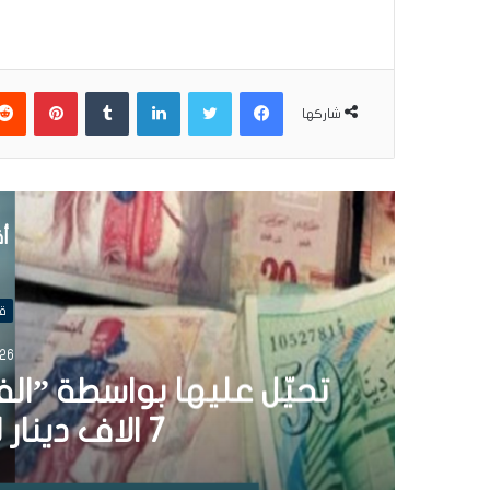
فيسبوك
تويتر
لينكدإن
بينتير
شاركها
أق
ق
26 سبتمبر 024
تحيّل عليها بواسطة ”ال
7 الاف دينار لمجهول (فيديو)