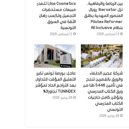
بين الرياضة والرفاهية..
Lilas Cosmetics تتصدر
نزل Iberostar رويال
مبيعات مستحضرات
المنصور المهدية يطلق
التجميل وتكسب رهان
Pilates Reformer
الثقة في السوق
بنظام All Inclusive
التونسية
2 أغسطس 2026
2 أغسطس 2026
شركة عجين الحلفاء
عاجل: بورصة تونس تقرر
والورق بالقصرين تنجح
التعليق المؤقت للتداول
في تأمين 5446 طنا من
بعد التراجع الحاد لمؤشر
ورق الكتاب المدرسي
TUNINDEX تجاوز3%
وتؤمّن كامل حاجيات
28 يوليو 2026
الكتاب المدرسي
التونسي
28 يوليو 2026