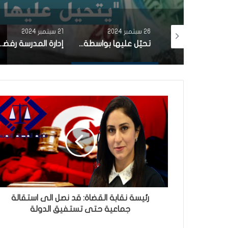
26 سبتمبر 2024
21 سبتمبر 2024
وفاة المعلمة عبير الخياطي ونجاة ابنتها الصغيرة بأعجوبة اثر حادث مرور أليم في بن عروس
تحيّل عليها بواسطة ”الفيسبوك”..امراة تونسية ترسل 7 الاف دينار لمجهول (فيديو)
إدارة المدرسة رفضت منحها بطاقة دخول:وفاة تلميذة دهسها
رئيسة نقابة القضاة: قد نصل الى استقالة
جماعية حتى تستفيق الدولة