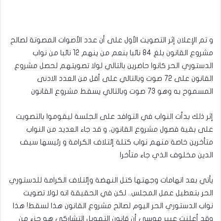
و تم الإعلان إثر التصويت الأول على أن عدد الأصوات المصوتة لصالح
مشروع القانون بلغ 84 نائبا بنعم من ينهم 12 نائبا من نواب
الدستوري الحر كانوا حاضرين بالتالي لولا تصويتهم لحصل مشروع
القانون على 72 صوت وبالتالي على أقل من العدد الادنى
المسموح به وهو 73 صوت وبالتالي يسقط مشروع القانون
إثر ذلك بدأت النواب في التوافد على الجلسة ليقوموا بالتصويت
على بقية فصول مشروع القانون، و قد جاء العديد من النواب
متأخرين خاصة منهم نواب كتلة إئتلاف الكرامة و رئيسها سيف
الدين مخلوف الذي جاء متأخرا
يأتي بعد اتهامات وجهتها كتل النهضة وإئتلاف الكرامة للدستوري
الحر بتعطيل عمل المجلس.. لكن في الحقيقة انه لولا تصويت
نواب الدستوري الحر اليوم لصالح مشروع القانون هذا لسقط! هذا
وقد أعلنت عبير موسي أن قانون التمويل التشاركي هو جزء من