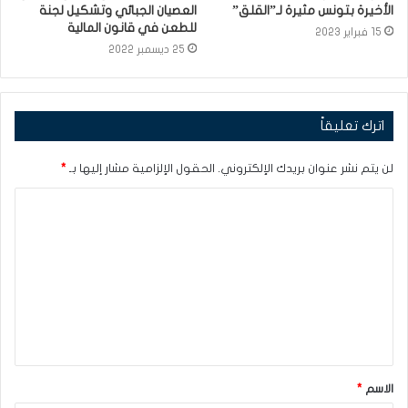
الأخيرة بتونس مثيرة لـ”القلق”
العصيان الجبائي وتشكيل لجنة
للطعن في قانون المالية
15 فبراير 2023
25 ديسمبر 2022
اترك تعليقاً
لن يتم نشر عنوان بريدك الإلكتروني.
الحقول الإلزامية مشار إليها بـ
*
ا
ل
ت
ع
ل
ي
ق
الاسم
*
*