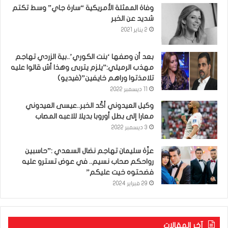
وفاة الممثلة الأمريكية “سارة جاي” وسط تكتم
شديد عن الخبر
2 يناير 2021
بعد أن وصفها ‘بنت الكوري’..بية الزردي تهاجم
مهذب الرميلي:”يلزم يتربى وهذا أش قالوا عليه
تلامذتوا وراهم خايفين”(فيديو)
11 ديسمبر 2022
وكيل العيدوني أكّد الخبر..عيسى العيدوني
معارا إلى بطل أوروبا بديلا للاعبه المصاب
3 ديسمبر 2022
عزّة سليمان تهاجم نضال السعدي :”حاسبين
رواحكم صحاب نسيم.. في عوض تسترو عليه
فضحتوه خيت عليكم”
29 فبراير 2024
آخر المقالات