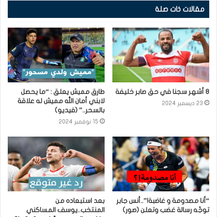
مقالات ذات صلة
8 أشهر سجنا في حق صابر خليفة
طارق مميش يعلق : “ما يحصل
لابني أمان الله مميش له علاقة
23 ديسمبر 2024
بالسحر..” (فيديو)
15 نوفمبر 2024
“أنا مصدومة و غاضبة!”..أنس جابر
بعد استبعاده من
توجّه رسالة غضب وتعلن (صور)
المنتخب..يوسف المساكني