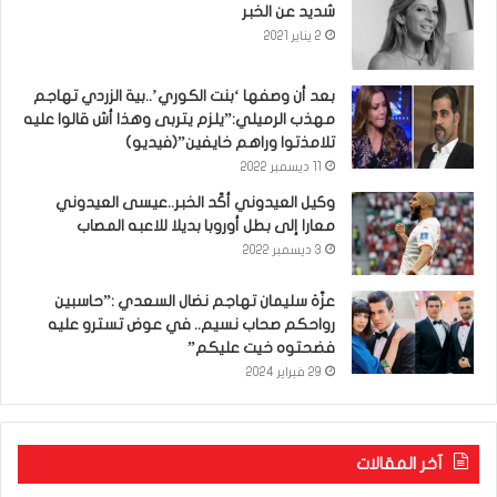
شديد عن الخبر
2 يناير 2021
بعد أن وصفها ‘بنت الكوري’..بية الزردي تهاجم
مهذب الرميلي:”يلزم يتربى وهذا أش قالوا عليه
تلامذتوا وراهم خايفين”(فيديو)
11 ديسمبر 2022
وكيل العيدوني أكّد الخبر..عيسى العيدوني
معارا إلى بطل أوروبا بديلا للاعبه المصاب
3 ديسمبر 2022
عزّة سليمان تهاجم نضال السعدي :”حاسبين
رواحكم صحاب نسيم.. في عوض تسترو عليه
فضحتوه خيت عليكم”
29 فبراير 2024
آخر المقالات