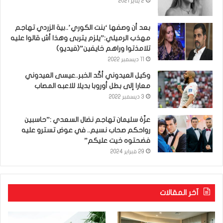
2 يناير 2021
بعد أن وصفها ‘بنت الكوري’..بية الزردي تهاجم
مهذب الرميلي:”يلزم يتربى وهذا أش قالوا عليه
تلامذتوا وراهم خايفين”(فيديو)
11 ديسمبر 2022
وكيل العيدوني أكّد الخبر..عيسى العيدوني
معارا إلى بطل أوروبا بديلا للاعبه المصاب
3 ديسمبر 2022
عزّة سليمان تهاجم نضال السعدي :”حاسبين
رواحكم صحاب نسيم.. في عوض تسترو عليه
فضحتوه خيت عليكم”
29 فبراير 2024
آخر المقالات