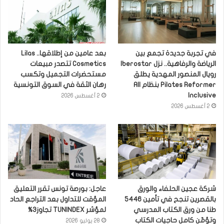
في تجربة جديدة تجمع بين
بعد عامين من إطلاقها.. Lilas
الرياضة والرفاهية.. نزل Iberostar
Cosmetics تتصدر مبيعات
رويال المنصور المهدية يطلق
مستحضرات التجميل وتكسب
Pilates Reformer بنظام All
رهان الثقة في السوق التونسية
Inclusive
2 أغسطس 2026
2 أغسطس 2026
شركة عجين الحلفاء والورق
عاجل: بورصة تونس تقرر التعليق
بالقصرين تنجح في تأمين 5446
المؤقت للتداول بعد التراجع الحاد
طنا من ورق الكتاب المدرسي
لمؤشر TUNINDEX تجاوز3%
وتؤمّن كامل حاجيات الكتاب
28 يوليو 2026