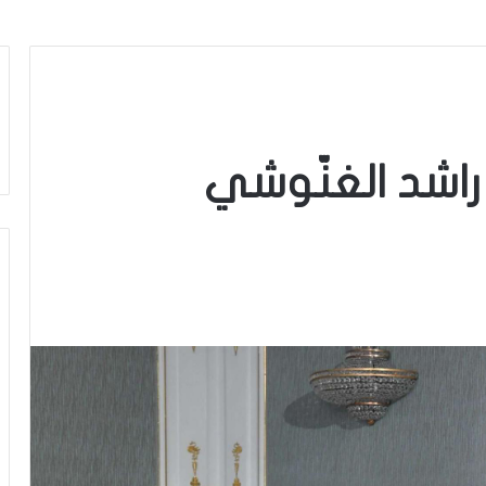
راشد الغنّوشي