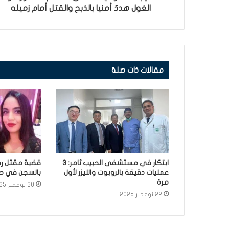
الغول هددّ أمنيا بالذبح والقتل أمام زميله
مقالات ذات صلة
ابتكار في مستشفى الحبيب ثامر: 3
قضية مقتل رح
عمليات دقيقة بالروبوت والليزر لأول
بالسجن في حق 3 أش
مرة
20 نوفمبر 2025
22 نوفمبر 2025