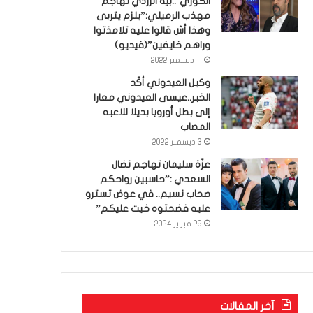
الكوري’..بية الزردي تهاجم
مهذب الرميلي:”يلزم يتربى
وهذا أش قالوا عليه تلامذتوا
وراهم خايفين”(فيديو)
11 ديسمبر 2022
وكيل العيدوني أكّد
الخبر..عيسى العيدوني معارا
إلى بطل أوروبا بديلا للاعبه
المصاب
3 ديسمبر 2022
عزّة سليمان تهاجم نضال
السعدي :”حاسبين رواحكم
صحاب نسيم.. في عوض تسترو
عليه فضحتوه خيت عليكم”
29 فبراير 2024
آخر المقالات