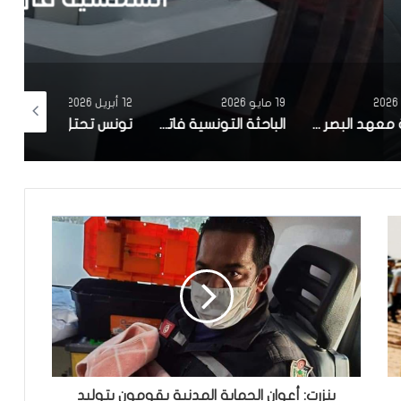
19 مايو 2026
12 أبريل 2026
10 أبريل 2026
مصحة معهد البصر والشبكية بالبحيرة 1 تقوم باجراء اكثر من 50 عملية جراحية لازالة الماء الابيض مجانا لفائدة عدد من اهالي قفصة
الباحثة التونسية فاتن المولدي تنجح في الحصول على براءة اختراع في الولايات المتحدة الأمريكية، وذلك بعد ابتكارها محركاً هجيناً ثورياً
تونس تحتل المرتبة الاولى افريقيا من حيث عدد النساء المطورات للبرمجيات
بنزرت: أعوان الحماية المدنية يقومون بتوليد