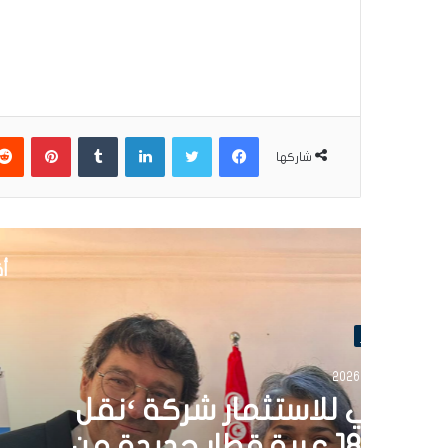
فيسبوك
تويتر
لينكدإن
بينتير
شاركها
أق
30 يونيو 6
تونس تطلق أول قارب ص
الشمسية 