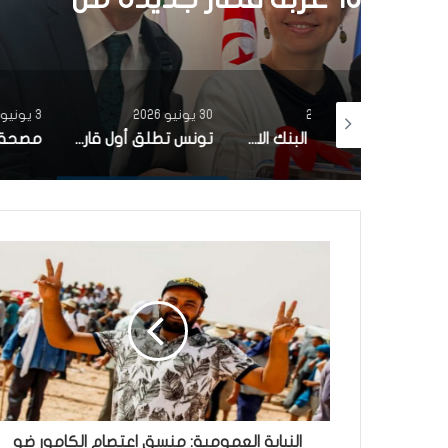
30 يونيو 2026
3 يونيو 2026
بتمويل من البنك الاوروبي للاستثمار شركة ‘نقل تونس’ توقّع عقد اقتناء 18 عربة قطار جديدة من الصين لفائدة خط TGM
تونس تطلق أول قارب صيد كهربائي يعمل بالطاقة الشمسية في المتوسط
النيابة العمومية: منسق اعتصام الكامور ضو