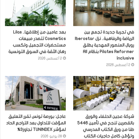
في تجربة جديدة تجمع بين
بعد عامين من إطلاقها.. Lilas
الرياضة والرفاهية.. نزل Iberostar
Cosmetics تتصدر مبيعات
رويال المنصور المهدية يطلق
مستحضرات التجميل وتكسب
Pilates Reformer بنظام All
رهان الثقة في السوق التونسية
Inclusive
2 أغسطس 2026
2 أغسطس 2026
شركة عجين الحلفاء والورق
عاجل: بورصة تونس تقرر التعليق
بالقصرين تنجح في تأمين 5446
المؤقت للتداول بعد التراجع الحاد
طنا من ورق الكتاب المدرسي
لمؤشر TUNINDEX تجاوز3%
وتؤمّن كامل حاجيات الكتاب
28 يوليو 2026