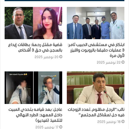
ابتكار في مستشفى الحبيب ثامر:
قضية مقتل رحمة: بطاقات إيداع
3 عمليات دقيقة بالروبوت والليزر
بالسجن في حق 3 أشخاص
لأول مرة
20 نوفمبر 2025
22 نوفمبر 2025
نائب:”الرجل مظلوم..تعدد الزوجات
عاجل: بعد قيامه بتحدي المبيت
فيه حل لمشاكل المجتمع”
داخل المعهد: الطرد النهائي
للتلميذ (فيديو)
18 نوفمبر 2025
17 نوفمبر 2025