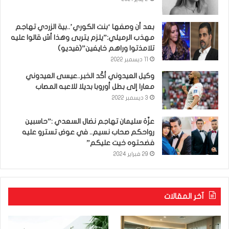
بعد أن وصفها ‘بنت الكوري’..بية الزردي تهاجم
مهذب الرميلي:”يلزم يتربى وهذا أش قالوا عليه
تلامذتوا وراهم خايفين”(فيديو)
11 ديسمبر 2022
وكيل العيدوني أكّد الخبر..عيسى العيدوني
معارا إلى بطل أوروبا بديلا للاعبه المصاب
3 ديسمبر 2022
عزّة سليمان تهاجم نضال السعدي :”حاسبين
رواحكم صحاب نسيم.. في عوض تسترو عليه
فضحتوه خيت عليكم”
29 فبراير 2024
آخر المقالات