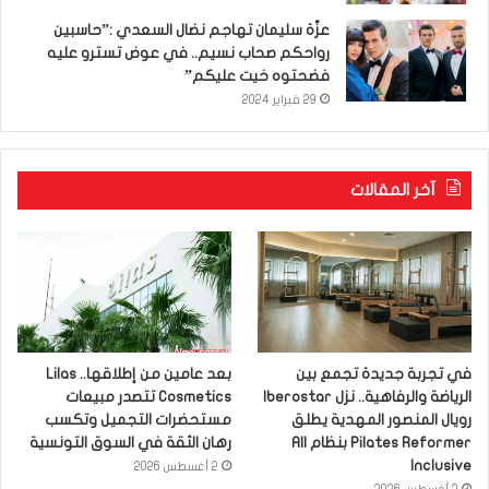
عزّة سليمان تهاجم نضال السعدي :”حاسبين
رواحكم صحاب نسيم.. في عوض تسترو عليه
فضحتوه خيت عليكم”
29 فبراير 2024
آخر المقالات
في تجربة جديدة تجمع بين
بعد عامين من إطلاقها.. Lilas
الرياضة والرفاهية.. نزل Iberostar
Cosmetics تتصدر مبيعات
رويال المنصور المهدية يطلق
مستحضرات التجميل وتكسب
Pilates Reformer بنظام All
رهان الثقة في السوق التونسية
Inclusive
2 أغسطس 2026