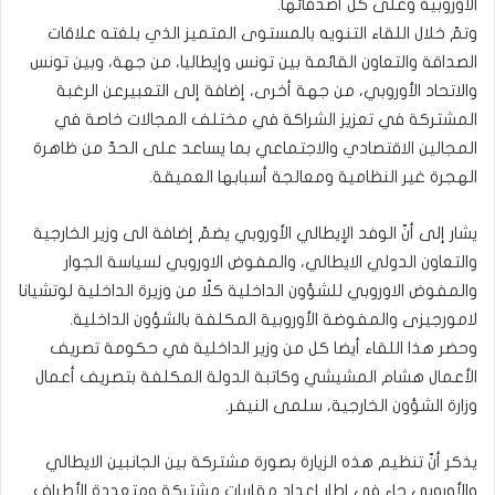
الأوروبية وعلى كل أصدقائها.
وتمّ خلال اللقاء التنويه بالمستوى المتميز الذي بلغته علاقات
الصداقة والتعاون القائمة بين تونس وإيطاليا، من جهة، وبين تونس
والاتحاد الأوروبي، من جهة أخرى، إضافة إلى التعبيرعن الرغبة
المشتركة في تعزيز الشراكة في مختلف المجالات خاصة في
المجالين الاقتصادي والاجتماعي بما يساعد على الحدّ من ظاهرة
الهجرة غير النظامية ومعالجة أسبابها العميقة.
يشار إلى أنّ الوفد الإيطالي الأوروبي يضمّ إضافة الى وزير الخارجية
والتعاون الدولي الايطالي، والمفوض الاوروبي لسياسة الجوار
والمفوض الاوروبي للشؤون الداخلية كلّا من وزيرة الداخلية لوتشيانا
لامورجيزى والمفوضة الأوروبية المكلفة بالشؤون الداخلية.
وحضر هذا اللقاء أيضا كل من وزير الداخلية في حكومة تصريف
الأعمال هشام المشيشي وكاتبة الدولة المكلفة بتصريف أعمال
وزارة الشؤون الخارجية، سلمى النيفر.
يذكر أنّ تنظيم هذه الزيارة بصورة مشتركة بين الجانبين الايطالي
والأوروبي جاء في إطار إعداد مقاربات مشتركة ومتعددة الأطراف