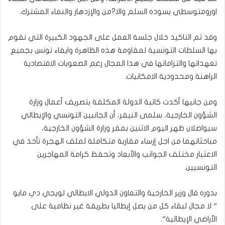
اورومتوسطي يسوده السلم والا?من والإزدهار والنماء المشترك.
وقد تم التاكيد خلال جلسة العمل على الجهود الكبيرة التي تقوم
بها السلطات التونسية لمقاومة هذه الظاهرة وايفاء تونس بجميع
تعهداتها والتزاماتها في هذا المجال رغم الصعوبات الاقتصادية
الراهنة ومحدودية الامكانيات.
ومن جانبها أكدت كاتبة الدولة المكلفة بتصريف أعمال وزارة
الشؤون الخارجية، سلمى النيفر، أن الجانبين التونسي والإيطالي
سيواصلان ظهر اليوم الاثنين بمقر وزارة الشؤون الخارجية،
مباحثاتهما من اجل إرساء مقاربة متكاملة لملف الهجرة تأخذ في
الاعتبار مختلف الجوانب والأبعاد وتحفظ كرامة المهاجرين
التونسيين.
بدوره قال وزير الخارجية والتعاون الدولي الايطالي لويجي دي مايو
” لا مجال لبقاء كل من يصل إيطاليا بطريقة غير نظامية على
الأراضي الإيطالية”.