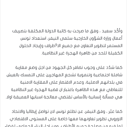
وأكّد سعيد ، وفق ما صرحت به كاتبة الدولة المكلفة بتصريف
أعمال وزارة الشؤون الخارجية سلمى النيفر، استعداد تونس
المستمر لتطوير التعاون مع جميع الا?طراف وإيجاد الحلول
الكفيلة للحد من ظاهرة الهجرة غير النظامية.
كما شدّد على وجوب تضافر كل الجهود من اجل وضع مقاربة
شاملة اجتماعية وتنموية تشجع المهاجرين على التمسك بالعيش
في بلدانهم الاصلية، وعدم الاقتصار على المقاربة الامنية
للتعاطي مع هذه الظاهرة باعتبار ان قضية الهجرة غير النظامية
هي مسألة إنسانية بالأساس تقتضي معالجة اسبابها العميقة اولا.
كما عبّر ، وفق النيفر، عن تطلع تونس لان تواصل إيطاليا والاتحاد
الاوروبي تطوير تعاونهما معها خاصة على المستوى الاقتصادي
لما فيه من مصلحة جميع الأطراف، ومن اجل البناء الجماعي لفضاء