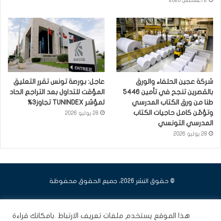
2 أغسطس 2026
شركة عجين الحلفاء والورق
عاجل: بورصة تونس تقرر التعليق
بالقصرين تنجح في تأمين 5446
المؤقت للتداول بعد التراجع الحاد
طنا من ورق الكتاب المدرسي
لمؤشر TUNINDEX تجاوز3%
وتؤمّن كامل حاجيات الكتاب
28 يوليو 2026
المدرسي التونسي
28 يوليو 2026
© حقوق النشر 2026، جميع الحقوق محفوظة
فيسبوك
يوتيوب
انستقرام
هذا الموقع يستخدم ملفات تعريف الارتباط .بامكانك قراءة