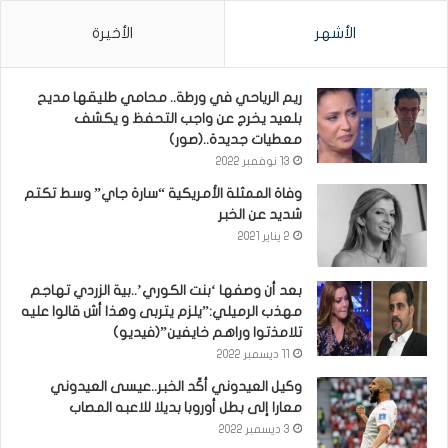
الأشهر
الأخيرة
ريم الرياحي في ورطة.. محامي طليقها مديح
بلعيد يخرج عن واجب التحفظ و يكشف
معطيات جديدة..(صور)
13 نوفمبر 2022
وفاة الممثلة الأمريكية “سارة جاي” وسط تكتم
شديد عن الخبر
2 يناير 2021
بعد أن وصفها ‘بنت الكوري’..بية الزردي تهاجم
مهذب الرميلي:”يلزم يتربى وهذا أش قالوا عليه
تلامذتوا وراهم خايفين”(فيديو)
11 ديسمبر 2022
وكيل العيدوني أكّد الخبر..عيسى العيدوني
معارا إلى بطل أوروبا بديلا للاعبه المصاب
3 ديسمبر 2022