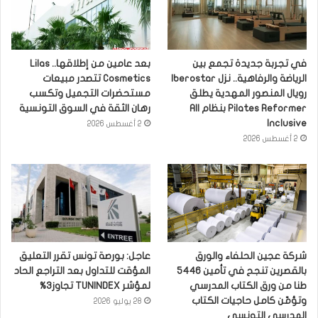
في تجربة جديدة تجمع بين
بعد عامين من إطلاقها.. Lilas
الرياضة والرفاهية.. نزل Iberostar
Cosmetics تتصدر مبيعات
رويال المنصور المهدية يطلق
مستحضرات التجميل وتكسب
Pilates Reformer بنظام All
رهان الثقة في السوق التونسية
Inclusive
2 أغسطس 2026
2 أغسطس 2026
شركة عجين الحلفاء والورق
عاجل: بورصة تونس تقرر التعليق
بالقصرين تنجح في تأمين 5446
المؤقت للتداول بعد التراجع الحاد
طنا من ورق الكتاب المدرسي
لمؤشر TUNINDEX تجاوز3%
وتؤمّن كامل حاجيات الكتاب
28 يوليو 2026
المدرسي التونسي