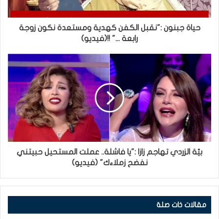
حياة جبنون :"نقبل الكفن كهدية ومستعدة نكون زوجة
رابعة ..." !!(فيديو)
بيّة الزردي تهاجم زازا :"يا فاشلة.. عملت المستحيل حبيتني
نفضح زملاءك" (فيديو)
مقالات ذات صلة