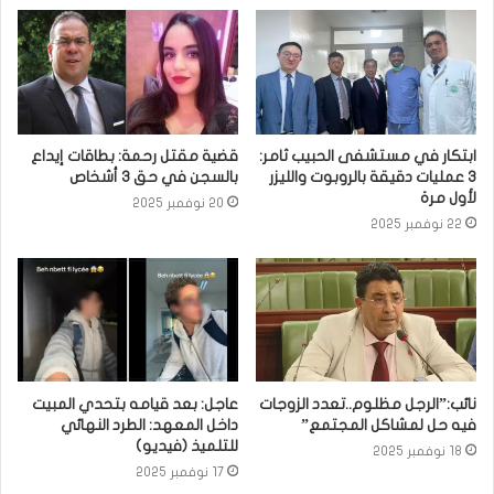
ابتكار في مستشفى الحبيب ثامر:
قضية مقتل رحمة: بطاقات إيداع
3 عمليات دقيقة بالروبوت والليزر
بالسجن في حق 3 أشخاص
لأول مرة
20 نوفمبر 2025
22 نوفمبر 2025
نائب:”الرجل مظلوم..تعدد الزوجات
عاجل: بعد قيامه بتحدي المبيت
فيه حل لمشاكل المجتمع”
داخل المعهد: الطرد النهائي
للتلميذ (فيديو)
18 نوفمبر 2025
17 نوفمبر 2025