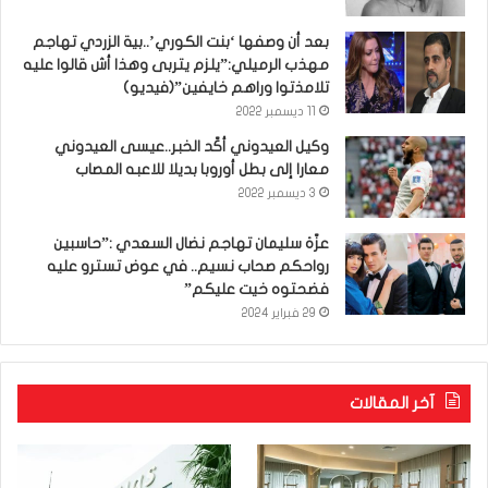
بعد أن وصفها ‘بنت الكوري’..بية الزردي تهاجم
مهذب الرميلي:”يلزم يتربى وهذا أش قالوا عليه
تلامذتوا وراهم خايفين”(فيديو)
11 ديسمبر 2022
وكيل العيدوني أكّد الخبر..عيسى العيدوني
معارا إلى بطل أوروبا بديلا للاعبه المصاب
3 ديسمبر 2022
عزّة سليمان تهاجم نضال السعدي :”حاسبين
رواحكم صحاب نسيم.. في عوض تسترو عليه
فضحتوه خيت عليكم”
29 فبراير 2024
آخر المقالات