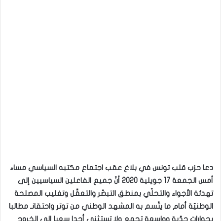
دعا حزب قلب تونس في بلاغ عقب اجتماع مكتبه السياسي مساء
أمس الجمعة 17 جويلية 2020 أنّ جميع الفاعلين السياسيين إلى
تهدئة الأجواء والتحلّي بمنطق التبصّر والتعقّل وتغليب المصلحة
الوطنيّة أمام ما يتّسم به المشهد الوطني من توتر واحتقانـ مطالبا
بحوارات جدّية وواسعة تجمع ولا تستثني أحدا سعيا إلى الخروج