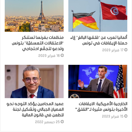
ألمانيا تعرب عن ‘قلقها البالغ’ إزاء
منظمات بفرنسا تستنكر
حملة الإيقافات في تونس
‘الاعتقالات التعسفيّة’ بتونس
وتدعو لتجمّع احتجاجي
17 فبراير 2023
16 فبراير 2023
الخارجية الأمريكية: الايقافات
عميد المحامين يؤكد التوجه نحو
الأخيرة بتونس مثيرة لـ”القلق”
العصيان الجبائي وتشكيل لجنة
للطعن في قانون المالية
15 فبراير 2023
25 ديسمبر 2022