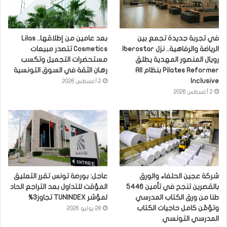
في تجربة جديدة تجمع بين
بعد عامين من إطلاقها.. Lilas
الرياضة والرفاهية.. نزل Iberostar
Cosmetics تتصدر مبيعات
رويال المنصور المهدية يطلق
مستحضرات التجميل وتكسب
Pilates Reformer بنظام All
رهان الثقة في السوق التونسية
Inclusive
2 أغسطس 2026
2 أغسطس 2026
شركة عجين الحلفاء والورق
عاجل: بورصة تونس تقرر التعليق
بالقصرين تنجح في تأمين 5446
المؤقت للتداول بعد التراجع الحاد
طنا من ورق الكتاب المدرسي
لمؤشر TUNINDEX تجاوز3%
وتؤمّن كامل حاجيات الكتاب
28 يوليو 2026
المدرسي التونسي