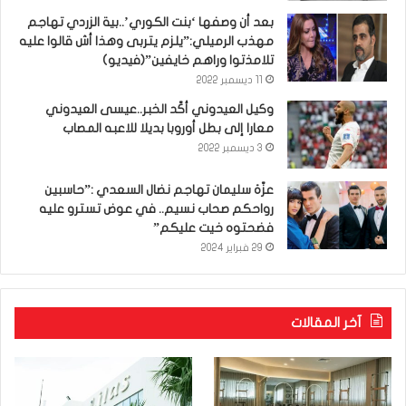
بعد أن وصفها ‘بنت الكوري’..بية الزردي تهاجم
مهذب الرميلي:”يلزم يتربى وهذا أش قالوا عليه
تلامذتوا وراهم خايفين”(فيديو)
11 ديسمبر 2022
وكيل العيدوني أكّد الخبر..عيسى العيدوني
معارا إلى بطل أوروبا بديلا للاعبه المصاب
3 ديسمبر 2022
عزّة سليمان تهاجم نضال السعدي :”حاسبين
رواحكم صحاب نسيم.. في عوض تسترو عليه
فضحتوه خيت عليكم”
29 فبراير 2024
آخر المقالات