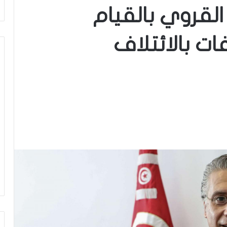
لقروي بالقيام
فات بالائتلاف