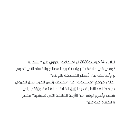
عبّر المكتب السياسي لحزب قلب تونس مساء اليوم الثلاثاء 14 جويلية2020 اثر اجتماعه الدوري عن “انشغاله
حكومي في علاقة بشبهات تضارب المصالح والفساد التي تحوم
 وتُضاعف من الأخطار المُحدقة بالوطن”.
ب على موقع “فايسبوك” عن “تكليف رئيس الحزب نبيل القروي
مع مختلف الأطراف بما يُزيل الخلافات القائمة ويُؤدّي إلى
لشعب وتُخرج تونس من الأزمة الخانقة التي تعيشها” مشيرا
ة انعقاد متواصل”.