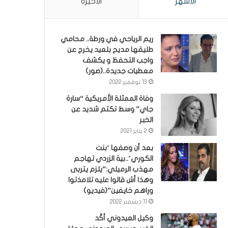
الأشهر
الأخيرة
ريم الرياحي في ورطة.. محامي
طليقها مديح بلعيد يخرج عن
واجب التحفظ و يكشف
معطيات جديدة..(صور)
13 نوفمبر 2022
وفاة الممثلة الأمريكية “سارة
جاي” وسط تكتم شديد عن
الخبر
2 يناير 2021
بعد أن وصفها ‘بنت
الكوري’..بية الزردي تهاجم
مهذب الرميلي:”يلزم يتربى
وهذا أش قالوا عليه تلامذتوا
وراهم خايفين”(فيديو)
11 ديسمبر 2022
وكيل العيدوني أكّد