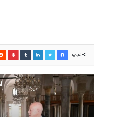
فيسبوك
تويتر
لينكدإن
بينتير
شاركها
أق
10 مايو