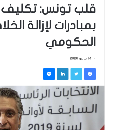
قلب تونس: تكليف ا
بمبادرات لإزالة الخلا
الحكومي
14 يوليو 2020
فيسبوك
تويتر
لينكدإن
ماسنجر