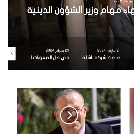
ركات الاهلية: قريبا الترفيع
 الأهلية إلى مليون دينار
23 فبراير 2024
7 فبراير 2024
17 يناير 2024
صنعت شركة ناشئة تونسية.. بلدية سوسة تنطلق في تجربة ‘zigofiltre’
في ضل الصعوبات الاقتصادية : تاخر كبير في الاعلان عن تركيبة الهيئة الوطنية للصلح الجزائي وانطلاق اشغالها
وضع محمد فريخة الصحي صعب ونقله الي المستشفى