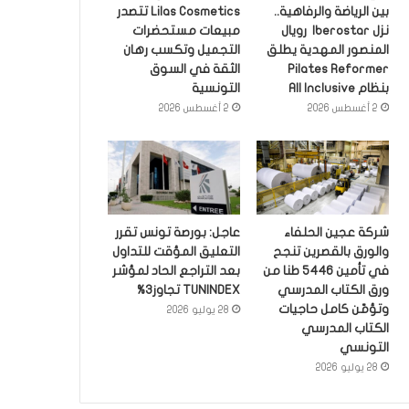
بين الرياضة والرفاهية..
Lilas Cosmetics تتصدر
نزل Iberostar رويال
مبيعات مستحضرات
المنصور المهدية يطلق
التجميل وتكسب رهان
Pilates Reformer
الثقة في السوق
بنظام All Inclusive
التونسية
2 أغسطس 2026
2 أغسطس 2026
شركة عجين الحلفاء
عاجل: بورصة تونس تقرر
والورق بالقصرين تنجح
التعليق المؤقت للتداول
في تأمين 5446 طنا من
بعد التراجع الحاد لمؤشر
ورق الكتاب المدرسي
TUNINDEX تجاوز3%
وتؤمّن كامل حاجيات
28 يوليو 2026
الكتاب المدرسي
التونسي
28 يوليو 2026