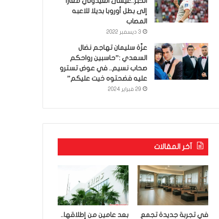
الخبر..عيسى العيدوني معارا
إلى بطل أوروبا بديلا للاعبه
المصاب
3 ديسمبر 2022
عزّة سليمان تهاجم نضال
السعدي :”حاسبين رواحكم
صحاب نسيم.. في عوض تسترو
عليه فضحتوه خيت عليكم”
29 فبراير 2024
آخر المقالات
في تجربة جديدة تجمع
بعد عامين من إطلاقها..